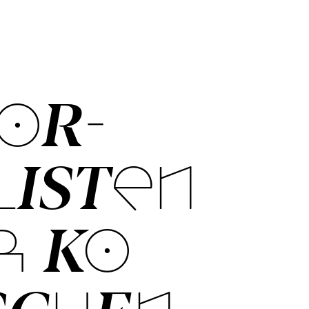
OR­
LISTEN
R KO­