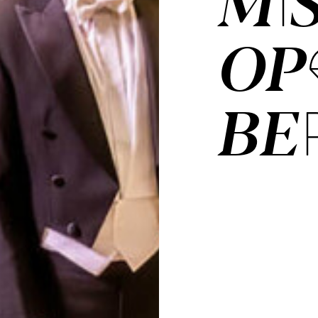
MI
OP
BE