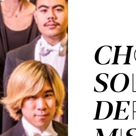
CH
SO
DE