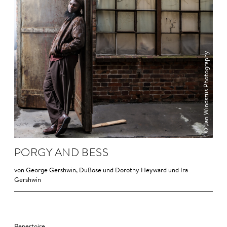
© Jan Windszus Photography
PORGY AND BESS
von George Gershwin, DuBose und Dorothy Heyward und Ira
Gershwin
Repertoire