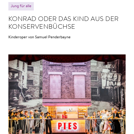
Jung für alle
KON­RAD ODER DAS KIND AUS DER
KON­SER­VEN­BÜCHSE
Kinderoper von Samuel Penderbayne
© Jan Windszus Photography