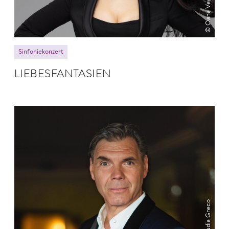
© Oana Vedinas
Sinfoniekonzert
LIEBES­FANTASIEN
© Claudia Greco