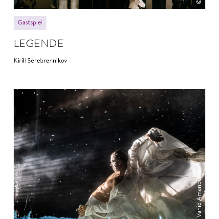
Gastspiel
LEGENDE
Kirill Serebrennikov
© Vahid Amanpour