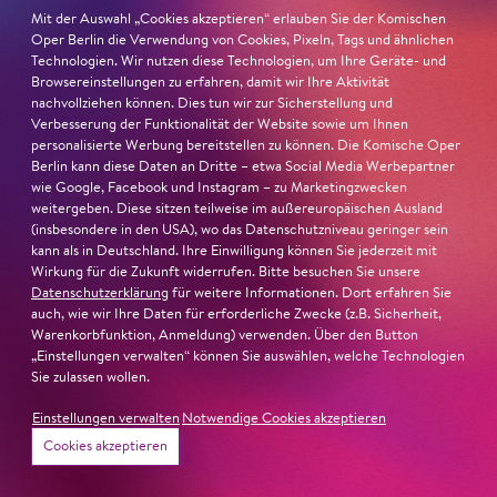
PETER UND DER WOLF
Mit der Auswahl „Cookies akzeptieren“ erlauben Sie der Komischen
(dt./ukr.)
Oper Berlin die Verwendung von Cookies, Pixeln, Tags und ähnlichen
Technologien. Wir nutzen diese Technologien, um Ihre Geräte- und
Browsereinstellungen zu erfahren, damit wir Ihre Aktivität
nachvollziehen können. Dies tun wir zur Sicherstellung und
Verbesserung der Funktionalität der Website sowie um Ihnen
personalisierte Werbung bereitstellen zu können. Die Komische Oper
Berlin kann diese Daten an Dritte – etwa Social Media Werbepartner
wie Google, Facebook und Instagram – zu Marketingzwecken
weitergeben. Diese sitzen teilweise im außereuropäischen Ausland
(insbesondere in den USA), wo das Datenschutzniveau geringer sein
kann als in Deutschland. Ihre Einwilligung können Sie jederzeit mit
Wirkung für die Zukunft widerrufen. Bitte besuchen Sie unsere
Datenschutzerklärung
für weitere Informationen. Dort erfahren Sie
© Anne Hofmann
auch, wie wir Ihre Daten für erforderliche Zwecke (z.B. Sicherheit,
Warenkorbfunktion, Anmeldung) verwenden. Über den Button
„Einstellungen verwalten“ können Sie auswählen, welche Technologien
Sie zulassen wollen.
Einstellungen verwalten
Notwendige Cookies akzeptieren
Cookies akzeptieren
Jung für alle