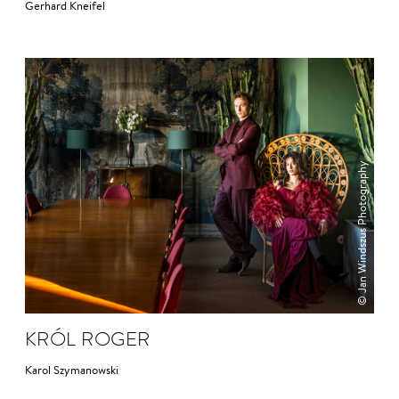
Gerhard Kneifel
© Jan Windszus Photography
KRÓL RO­GER
Karol Szymanowski