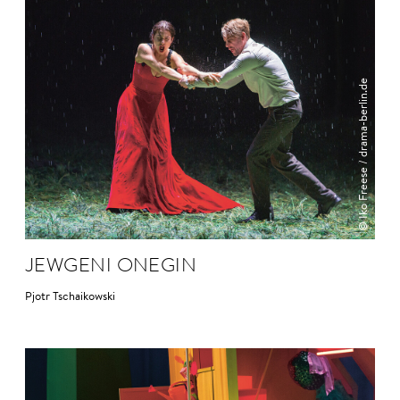
© Iko Freese / drama-berlin.de
JEW­GENI ONEGIN
Pjotr Tschaikowski