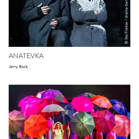
© Iko Freese / drama-berlin.de
ANA­TEVKA
Jerry Bock