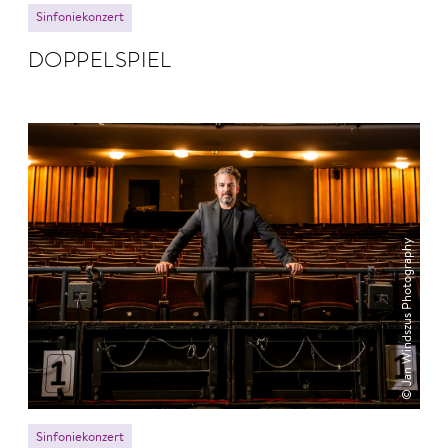
Sinfoniekonzert
DOPPEL­SPIEL
© Jan Windszus Photography
Sinfoniekonzert