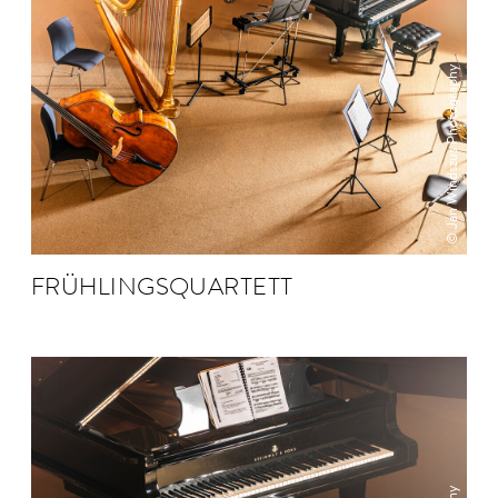
© Jan Windszus Photography
FRÜH­LINGS­QUAR­TETT