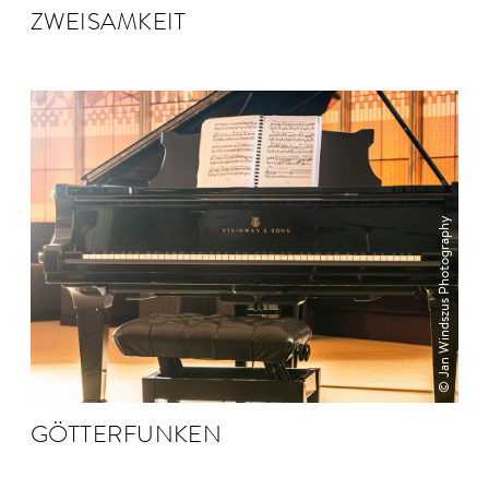
ZWEI­SAM­KEIT
© Jan Windszus Photography
GÖTTER­FUNKEN