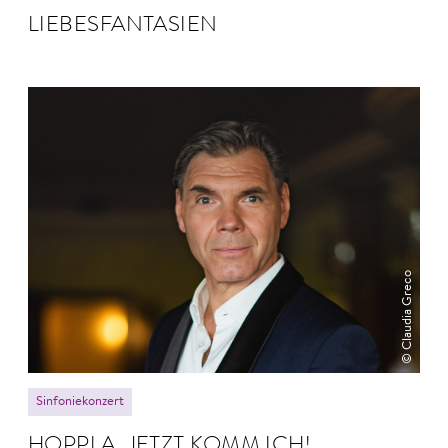
LIEBES­FANTASIEN
© Claudia Greco
Sinfoniekonzert
HOPPLA, JETZT KOMM ICH!