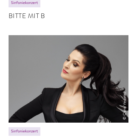
Sinfoniekonzert
BITTE MIT B
© Oana Vedinas
Sinfoniekonzert