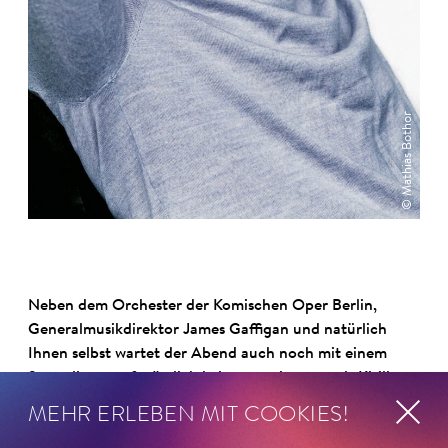
© Mathias Bothor
Neben dem Orchester der Komischen Oper Berlin,
Generalmusikdirektor James Gaffigan und natürlich
Ihnen selbst wartet der Abend auch noch mit einem
Starsolisten auf, nämlich keinem geringeren als Kirill
Gerstein, der Gershwins Klavierkonzert spielen wird …
MEHR ERLEBEN MIT COOKIES!