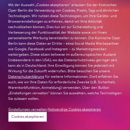
Ulrich Matthes:
Kirill Gerstein habe ich mehrfach schon
Mit der Auswahl „Cookies akzeptieren“ erlauben Sie der Komischen
live gehört, und ich finde ihn großartig. Er ist in seiner
Oper Berlin die Verwendung von Cookies, Pixeln, Tags und ähnlichen
Vielseitigkeit ganz toll, er kann sowohl Klassik als auch
Technologien. Wir nutzen diese Technologien, um Ihre Geräte- und
Jazz. Und da ich ein wirklicher Jazzliebhaber bin, sollte
Browsereinstellungen zu erfahren, damit wir Ihre Aktivität
nachvollziehen können. Dies tun wir zur Sicherstellung und
unbedingt auch Gershwin – einer meiner absoluten
Verbesserung der Funktionalität der Website sowie um Ihnen
Hausgötter – in das Programm mit hinein. Und das
personalisierte Werbung bereitstellen zu können. Die Komische Oper
Klavierkonzert finde ich in seiner Vielfalt an
Berlin kann diese Daten an Dritte – etwa Social Media Werbepartner
Stimmungen absolut berückend. Dem etwas robusten
wie Google, Facebook und Instagram – zu Marketingzwecken
weitergeben. Diese sitzen teilweise im außereuropäischen Ausland
Anfang mit den Pauken setzt etwas später das zarte
(insbesondere in den USA), wo das Datenschutzniveau geringer sein
Klavier etwas erwartungsvoll Leuchtendes entgegen, als
kann als in Deutschland. Ihre Einwilligung können Sie jederzeit mit
wenn ein neuer Tag beginnt in einer Großstadt – neue
Wirkung für die Zukunft widerrufen. Bitte besuchen Sie unsere
Datenschutzerklärung
für weitere Informationen. Dort erfahren Sie
Chancen, neues Glück. Es gibt Aufschwünge in diesem
auch, wie wir Ihre Daten für erforderliche Zwecke (z.B. Sicherheit,
Klavierkonzert, da möchte ich die Arme schmeißen vor
Warenkorbfunktion, Anmeldung) verwenden. Über den Button
Glück und vor Freude. Das Neujahrskonzert soll auch
„Einstellungen verwalten“ können Sie auswählen, welche Technologien
unbedingt Freude machen!
Sie zulassen wollen.
Einstellungen verwalten
Notwendige Cookies akzeptieren
Neben dieser Gershwin-Freude gibt es aber auch einen
Cookies akzeptieren
Programmpunkt, der musikalisch eher in Richtung Neue
Musik weist: der erste Satz der 4. Sinfonie von Arvo