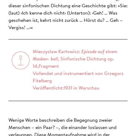
dieser sinfonischen Dichtung eine Geschichte gibt: »Sie:
(laut) ›Ich kenne dich nicht‹ (Unterton): ›Geh! … Was
geschehen ist, kehrt nicht zurück … Hörst du? … Geh –
Vergiss! …‹«
Mieczysław Karłowicz:
Episode
auf einem
Masken- ball,
Sinfonische Dichtung op.
14,Fragment
Vollendet und instrumentiert von Grzegorz
Fitelberg
Veröffentlicht:1931 in Warschau
Wenige Worte beschreiben die Begegnung zweier
Menschen – ein Paar? –, die einander loslassen und
verleugnen. Diese Momentaufnahme wird in der