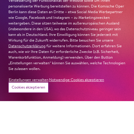
Verbesserung der Funktionalität der Website sowie um Ihnen
dazugesellen. Damit kommt Karłowicz zum Mittelteil
personalisierte Werbung bereitstellen zu können. Die Komische Oper
seiner sinfonischen Dichtung, in dem wiederholend
Berlin kann diese Daten an Dritte – etwa Social Media Werbepartner
fallende Sekunden die musikgewordene Sehnsucht
wie Google, Facebook und Instagram – zu Marketingzwecken
daran erinnern, die Aufmerksamkeit der Liebhaberin zu
weitergeben. Diese sitzen teilweise im außereuropäischen Ausland
(insbesondere in den USA), wo das Datenschutzniveau geringer sein
gewinnen. Während zwei Flöten an Prominenz
kann als in Deutschland. Ihre Einwilligung können Sie jederzeit mit
zunehmen und melodisch umeinander wirren und
Wirkung für die Zukunft widerrufen. Bitte besuchen Sie unsere
auseinanderstreben, führt Karłowicz zunehmend Drei-
Datenschutzerklärung
für weitere Informationen. Dort erfahren Sie
klänge ein, darunter den Tritonus, auch »Teufel in der
auch, wie wir Ihre Daten für erforderliche Zwecke (z.B. Sicherheit,
Warenkorbfunktion, Anmeldung) verwenden. Über den Button
Musik« genannt. Die Themen des Paares werden im
„Einstellungen verwalten“ können Sie auswählen, welche Technologien
Folgenden variiert und erklingen exzerpthaft: Sein
Sie zulassen wollen.
Thema gewinnt an Tragik, ihres verschwimmt und
Einstellungen verwalten
Notwendige Cookies akzeptieren
verliert seine Konturen in den immer wieder
hereinbrechenden Motiven des Maskenballs.
Cookies akzeptieren
Überraschend bricht die Ballstimmung über die Szene
herein: Glocken, Fanfaren und Streicherläufe des
Anfangs erklingen in voller Lautstärke. Fitelberg folgt
mit dieser Reprise des ersten Teils Karłowicz’
Intentionen, das Werk in einer losen Sonatensatzform
auszuführen, denn dieser letzte Teil der Komposition war