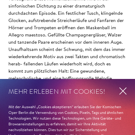
sinfonischen Dichtung zu einer dramaturgisch
durchdachten Episode. Ein festlicher Tusch, klingelnde
Glocken, aufstrebende Streicherläufe und Fanfaren der
Hörner und Trompeten eröffnen den Maskenball im
Allegro maestoso. Gefüllte Champagnergläser, Walzer
und tanzende Paare erscheinen vor dem inneren Auge.
Unaufhaltsam scheint der Schwung, mit dem das immer
wiederkehrende Motiv aus zwei Takten und chromatisch
herab- fallenden Läufen wiederholt wird, doch es
kommt zum plötzlichen Halt: Eine gewundene,
melancholische, und eine hoffnungsvolle Melodie
treffen aufeinander – das Paar, symbolisiert von zwei
MEHR ERLEBEN MIT COOKIES!
sehr unterschiedlichen musikalischen Themen. Genauso
plötzlich, wie sie erschienen sind, werden sie von der
Mit der Auswahl „Cookies akzeptieren“ erlauben Sie der Komischen
Musik des Maskenballs wieder weggefegt. Im Wirbel des
Oper Berlin die Verwendung von Cookies, Pixeln, Tags und ähnlichen
Balls trifft das Paar musikalisch mehrfach aufeinander,
Technologien. Wir nutzen diese Technologien, um Ihre Geräte- und
die zwei Themen leuchten in den aufstrebenden
Browsereinstellungen zu erfahren, damit wir Ihre Aktivität
Streichern, zu denen sich immer mehr Holzbläser
nachvollziehen können. Dies tun wir zur Sicherstellung und