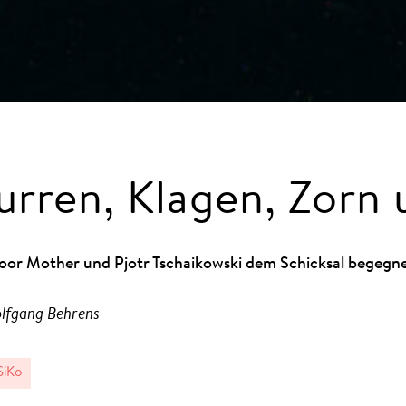
rren, Klagen, Zorn 
or Mother und Pjotr Tschaikowski dem Schicksal begegn
lfgang Behrens
iKo