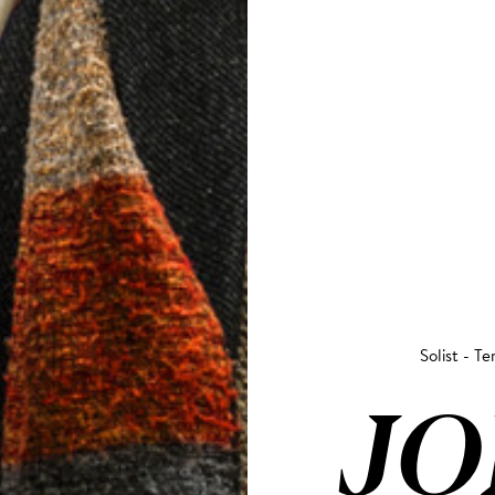
Solist - T
JO