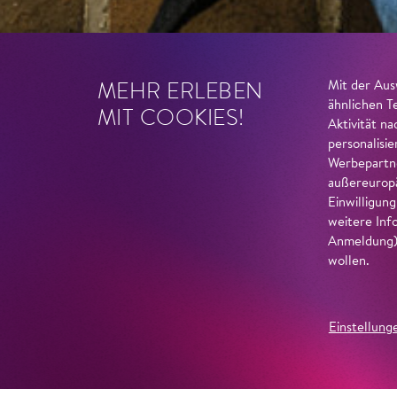
MEHR ERLEBEN
Mit der Aus
ähnlichen T
MIT COOKIES!
Aktivität n
personalisi
Werbepartne
außereuropä
Einwilligun
weitere Inf
Anmeldung) 
wollen.
Einstellung