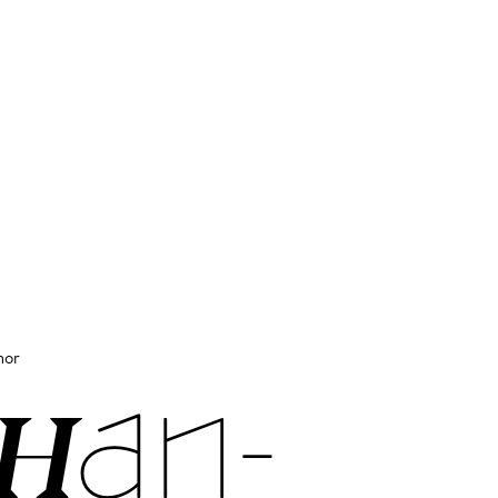
enor
­HAN­