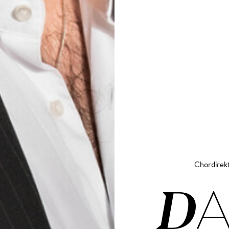
Chordirek
DA