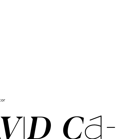
tor
­VID CA­