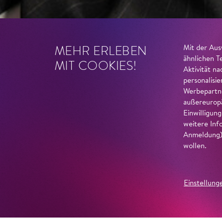
MEHR ERLEBEN
Mit der Aus
ähnlichen T
MIT COOKIES!
Aktivität n
personalisi
Werbepartne
außereuropä
Einwilligun
weitere Inf
Anmeldung) 
wollen.
Einstellung