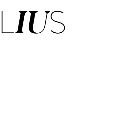
LI­US