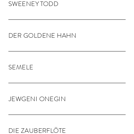
SWEENEY TODD
DER GOLDENE HAHN
SEMELE
JEW­GENI ONEGIN
DIE ZAU­BER­FLÖTE