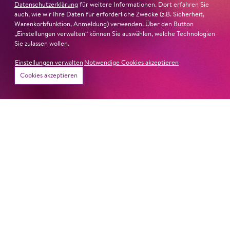
Datenschutzerklärung
für weitere Informationen. Dort erfahren Sie
auch, wie wir Ihre Daten für erforderliche Zwecke (z.B. Sicherheit,
Warenkorbfunktion, Anmeldung) verwenden. Über den Button
„Einstellungen verwalten“ können Sie auswählen, welche Technologien
Sie zulassen wollen.
Einstellungen verwalten
Notwendige Cookies akzeptieren
Cookies akzeptieren
26. Juni 2026
Ambur Braid für DER FAUST
nominiert
Ambur Braid
ist für den Deutschen Theaterpreis DER
FAUST nominiert in der Kategorie »Darsteller:in
Musiktheater«. Ihr eindrucksvolles Rollendebüt als
Katerina Lwowna Ismailowa in Barrie Koskys
Lady
Macbeth von Mzensk
sei jederzeit authentisch, ziehe das