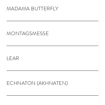
MADAMA BUTTER­FLY
MONTAGS­MESSE
LEAR
ECHNA­TON (AKHNA­TEN)