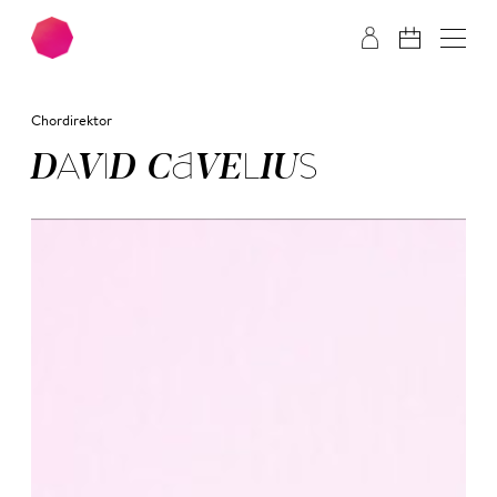
Zum Hauptinhalt springen
Zum Footer springen
Chordirektor
DA­VID CA­VE­LI­US