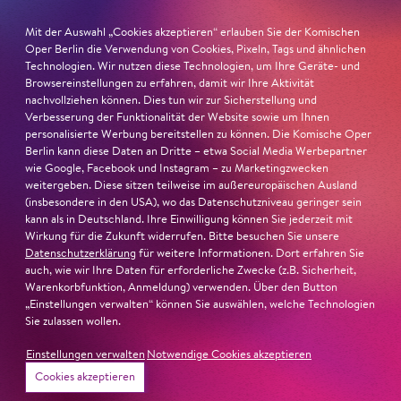
Mit der Auswahl „Cookies akzeptieren“ erlauben Sie der Komischen
Oper Berlin die Verwendung von Cookies, Pixeln, Tags und ähnlichen
Technologien. Wir nutzen diese Technologien, um Ihre Geräte- und
26. Juni 2026
Browsereinstellungen zu erfahren, damit wir Ihre Aktivität
nachvollziehen können. Dies tun wir zur Sicherstellung und
Ambur Braid für DER FAUST
Verbesserung der Funktionalität der Website sowie um Ihnen
personalisierte Werbung bereitstellen zu können. Die Komische Oper
nominiert
Berlin kann diese Daten an Dritte – etwa Social Media Werbepartner
wie Google, Facebook und Instagram – zu Marketingzwecken
weitergeben. Diese sitzen teilweise im außereuropäischen Ausland
Ambur Braid
ist für den Deutschen Theaterpreis DER
(insbesondere in den USA), wo das Datenschutzniveau geringer sein
FAUST nominiert in der Kategorie »Darsteller:in
kann als in Deutschland. Ihre Einwilligung können Sie jederzeit mit
Musiktheater«. Ihr eindrucksvolles Rollendebüt als
Wirkung für die Zukunft widerrufen. Bitte besuchen Sie unsere
Katerina Lwowna Ismailowa in Barrie Koskys
Lady
Datenschutzerklärung
für weitere Informationen. Dort erfahren Sie
auch, wie wir Ihre Daten für erforderliche Zwecke (z.B. Sicherheit,
Macbeth von Mzensk
sei jederzeit authentisch, ziehe das
Warenkorbfunktion, Anmeldung) verwenden. Über den Button
Publikum in ihren Bann, fordere zum Miterleben und
„Einstellungen verwalten“ können Sie auswählen, welche Technologien
Mitleiden heraus – niemand im Saal bliebe teilnahmslos
Sie zulassen wollen.
zurück, lobt die Jury Ambur Braids stimmliche Wucht
Einstellungen verwalten
Notwendige Cookies akzeptieren
und ihre starke Bühnenpräsenz:
Cookies akzeptieren