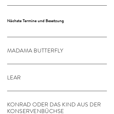
Nächste Termine und Besetzung
MADAMA BUTTER­FLY
LEAR
KON­RAD ODER DAS KIND AUS DER
KON­SER­VEN­BÜCHSE