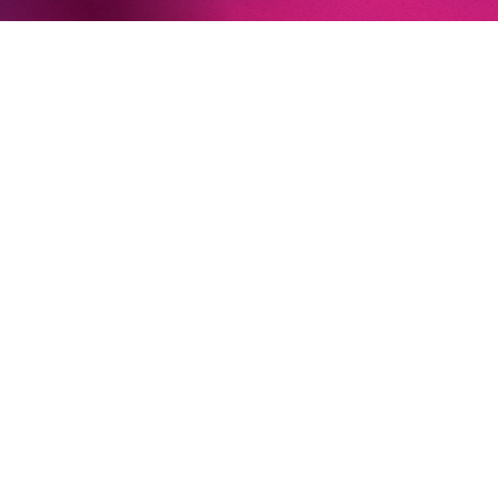
»In dem überwältigenden Farbenreichtum ihres Spiels
sind Auflehnung und Verletzlichkeit ebenso nachfühlbar
wie die verzweifelte Einsamkeit ihrer Figur.«
Jury-
Begründung
22. Juni 2026