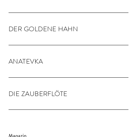
DER GOLDENE HAHN
ANA­TEVKA
DIE ZAU­BER­FLÖTE
Magazin