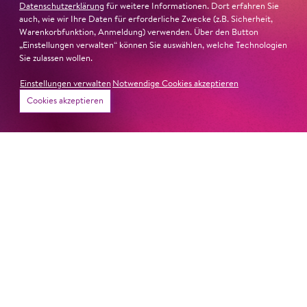
Datenschutzerklärung
für weitere Informationen. Dort erfahren Sie
auch, wie wir Ihre Daten für erforderliche Zwecke (z.B. Sicherheit,
Warenkorbfunktion, Anmeldung) verwenden. Über den Button
„Einstellungen verwalten“ können Sie auswählen, welche Technologien
Sie zulassen wollen.
Einstellungen verwalten
Notwendige Cookies akzeptieren
Cookies akzeptieren
26. Juni 2026
Ambur Braid für DER FAUST
nominiert
Ambur Braid
ist für den Deutschen Theaterpreis DER
FAUST nominiert in der Kategorie »Darsteller:in
Musiktheater«. Ihr eindrucksvolles Rollendebüt als
Katerina Lwowna Ismailowa in Barrie Koskys
Lady
Macbeth von Mzensk
sei jederzeit authentisch, ziehe das