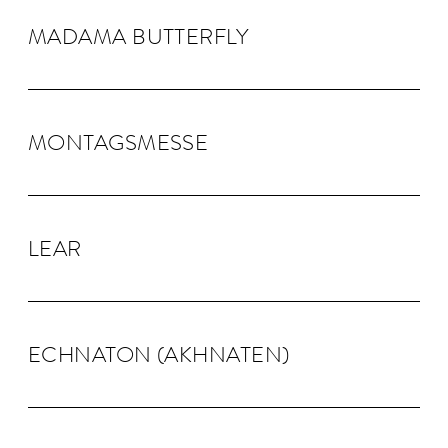
MADAMA BUTTER­FLY
MONTAGS­MESSE
LEAR
ECHNA­TON (AKHNA­TEN)