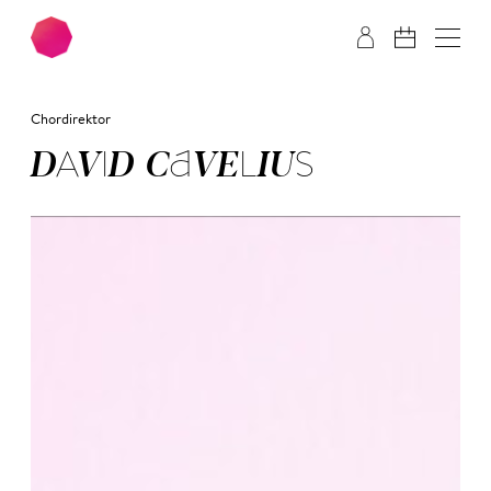
Zum Hauptinhalt springen
Zum Footer springen
Chordirektor
DA­VID CA­VE­LI­US