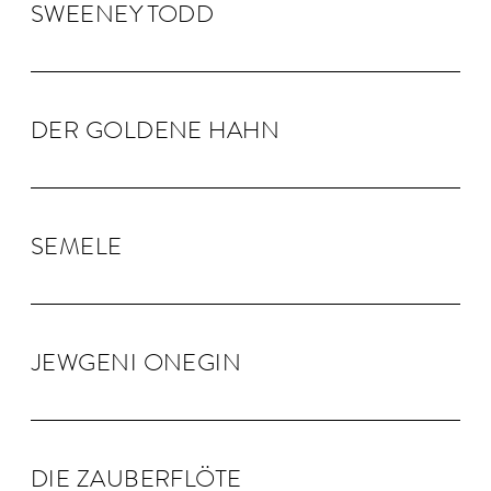
SWEENEY TODD
DER GOLDENE HAHN
SEMELE
JEW­GENI ONEGIN
DIE ZAU­BER­FLÖTE