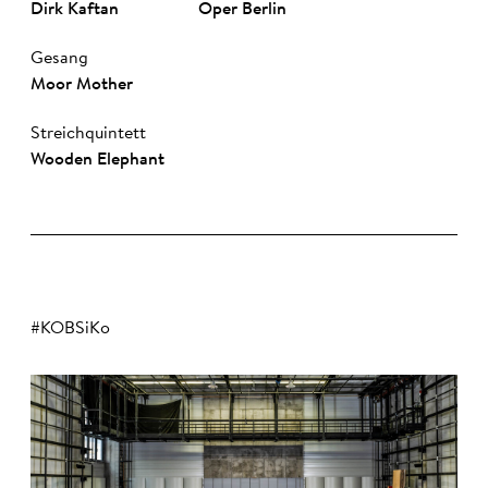
Dirk Kaf­tan
Oper Ber­lin
Gesang
Moor Mother
Streichquintett
Wooden Elephant
#KOBSiKo