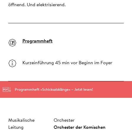
öffnend. Und elektrisierend.
Programmheft
Kurzeinführung 45 min vor Beginn im Foyer
Programmheft »Schicksalsklänge« – Jetzt lesen!
Musikalische
Orchester
Leitung
Or­ches­ter­ der­ Ko­misch­en