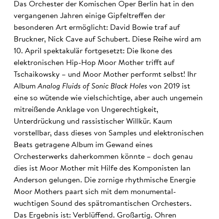
Das Orchester der Komischen Oper Berlin hat in den
vergangenen Jahren einige Gipfeltreffen der
besonderen Art ermöglicht: David Bowie traf auf
Bruckner, Nick Cave auf Schubert. Diese Reihe wird am
10. April spektakulär fortgesetzt: Die Ikone des
elektronischen Hip-Hop Moor Mother trifft auf
Tschaikowsky – und Moor Mother performt selbst! Ihr
Album
Analog Fluids of Sonic Black Holes
von 2019 ist
eine so wütende wie vielschichtige, aber auch ungemein
mitreißende Anklage von Ungerechtigkeit,
Unterdrückung und rassistischer Willkür. Kaum
vorstellbar, dass dieses von Samples und elektronischen
Beats getragene Album im Gewand eines
Orchesterwerks daherkommen könnte – doch genau
dies ist Moor Mother mit Hilfe des Komponisten Ian
Anderson gelungen. Die zornige rhythmische Energie
Moor Mothers paart sich mit dem monumental-
wuchtigen Sound des spätromantischen Orchesters.
Das Ergebnis ist: Verblüffend. Großartig. Ohren