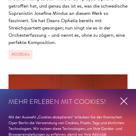
getroffen hat, und genau das ist es, was die schwedische
Sopranistin Josefine Mindus an diesem Werk so
fasziniert. Sie hat Deans Ophelia bereits mit
Streichquartett gesungen; nun singt sie es in der
Orchesterfassung – und nennt es, ohne zu zögern, eine
perfekte Komposition.
#KOBSiKo
MEHR ERLEBEN MIT COOKIES!
Mit der Auswahl „Cookies akzeptieren“ erlauben Sie der Komischen
Oper Berlin die Verwendung von Cookies, Pixeln, Tags und ähnlichen
Technologien. Wir nutzen diese Technologien, um Ihre Geräte- und
Browsereinstellungen zu erfahren, damit wir Ihre Aktivität