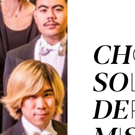
CH
SO
DE