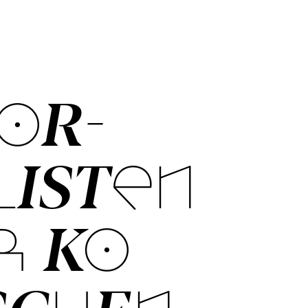
OR­
LISTEN
R KO­