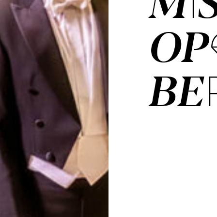
MI
OP
BE