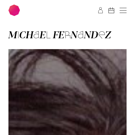
Zum Hauptinhalt springen
Zum Footer springen
MI­CHA­EL FER­NAN­DEZ