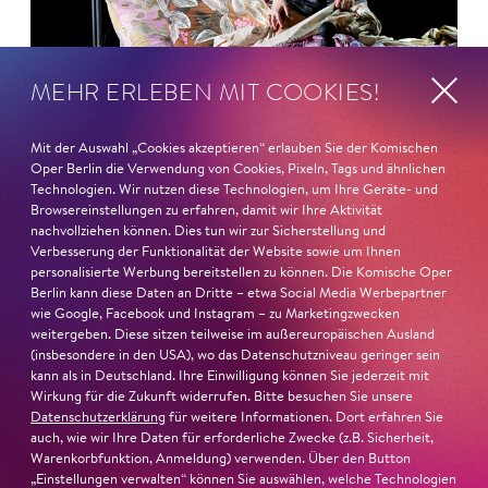
MEHR ERLEBEN MIT COOKIES!
Mit der Auswahl „Cookies akzeptieren“ erlauben Sie der Komischen
Oper Berlin die Verwendung von Cookies, Pixeln, Tags und ähnlichen
Technologien. Wir nutzen diese Technologien, um Ihre Geräte- und
Browsereinstellungen zu erfahren, damit wir Ihre Aktivität
nachvollziehen können. Dies tun wir zur Sicherstellung und
Verbesserung der Funktionalität der Website sowie um Ihnen
personalisierte Werbung bereitstellen zu können. Die Komische Oper
26. Juni 2026
Berlin kann diese Daten an Dritte – etwa Social Media Werbepartner
Ambur Braid für DER FAUST
wie Google, Facebook und Instagram – zu Marketingzwecken
weitergeben. Diese sitzen teilweise im außereuropäischen Ausland
nominiert
(insbesondere in den USA), wo das Datenschutzniveau geringer sein
kann als in Deutschland. Ihre Einwilligung können Sie jederzeit mit
Wirkung für die Zukunft widerrufen. Bitte besuchen Sie unsere
Ambur Braid
ist für den Deutschen Theaterpreis DER
Datenschutzerklärung
für weitere Informationen. Dort erfahren Sie
FAUST nominiert in der Kategorie »Darsteller:in
auch, wie wir Ihre Daten für erforderliche Zwecke (z.B. Sicherheit,
Warenkorbfunktion, Anmeldung) verwenden. Über den Button
Musiktheater«. Ihr eindrucksvolles Rollendebüt als
„Einstellungen verwalten“ können Sie auswählen, welche Technologien
Katerina Lwowna Ismailowa in Barrie Koskys
Lady