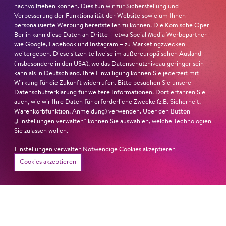
nominiert
nachvollziehen können. Dies tun wir zur Sicherstellung und
Verbesserung der Funktionalität der Website sowie um Ihnen
Ambur Braid
ist für den Deutschen Theaterpreis DER
personalisierte Werbung bereitstellen zu können. Die Komische Oper
FAUST nominiert in der Kategorie »Darsteller:in
Berlin kann diese Daten an Dritte – etwa Social Media Werbepartner
wie Google, Facebook und Instagram – zu Marketingzwecken
Musiktheater«. Ihr eindrucksvolles Rollendebüt als
weitergeben. Diese sitzen teilweise im außereuropäischen Ausland
Katerina Lwowna Ismailowa in Barrie Koskys
Lady
(insbesondere in den USA), wo das Datenschutzniveau geringer sein
Macbeth von Mzensk
sei jederzeit authentisch, ziehe das
kann als in Deutschland. Ihre Einwilligung können Sie jederzeit mit
Publikum in ihren Bann, fordere zum Miterleben und
Wirkung für die Zukunft widerrufen. Bitte besuchen Sie unsere
Datenschutzerklärung
für weitere Informationen. Dort erfahren Sie
Mitleiden heraus – niemand im Saal bliebe teilnahmslos
auch, wie wir Ihre Daten für erforderliche Zwecke (z.B. Sicherheit,
zurück, lobt die Jury Ambur Braids stimmliche Wucht
Warenkorbfunktion, Anmeldung) verwenden. Über den Button
und ihre starke Bühnenpräsenz:
„Einstellungen verwalten“ können Sie auswählen, welche Technologien
Sie zulassen wollen.
»In dem überwältigenden Farbenreichtum ihres Spiels
Einstellungen verwalten
Notwendige Cookies akzeptieren
sind Auflehnung und Verletzlichkeit ebenso nachfühlbar
Cookies akzeptieren
wie die verzweifelte Einsamkeit ihrer Figur.«
Jury-
Begründung