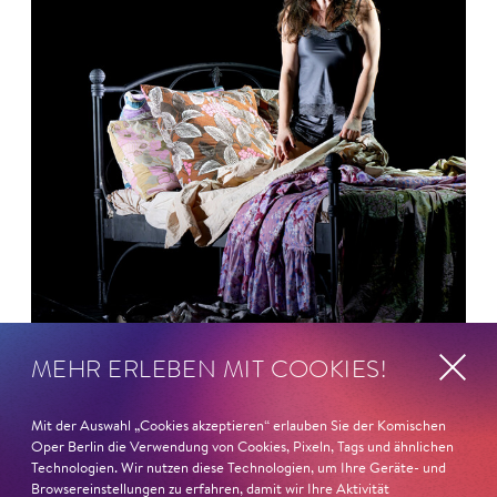
MEHR ERLEBEN MIT COOKIES!
26. Juni 2026
Mit der Auswahl „Cookies akzeptieren“ erlauben Sie der Komischen
Ambur Braid für DER FAUST
Oper Berlin die Verwendung von Cookies, Pixeln, Tags und ähnlichen
Technologien. Wir nutzen diese Technologien, um Ihre Geräte- und
Browsereinstellungen zu erfahren, damit wir Ihre Aktivität