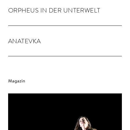
OR­PHEUS IN DER UN­TER­WELT
ANA­TEVKA
Magazin