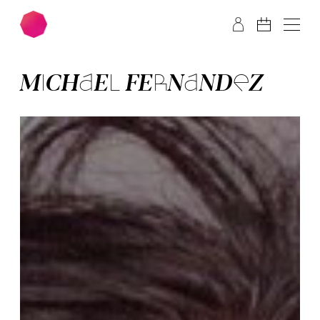
Zum Hauptinhalt springen
Zum Footer springen
MI­CHA­EL FER­NAN­DEZ