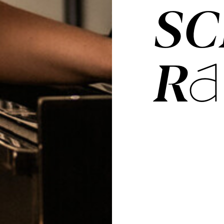
SC
RA