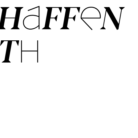
HAF­FEN­
TH