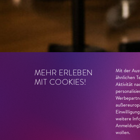
MEHR ERLEBEN
Mit der Aus
ähnlichen T
MIT COOKIES!
Aktivität n
personalisi
Werbepartne
außereuropä
Einwilligun
weitere Inf
Anmeldung) 
wollen.