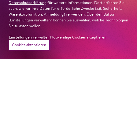
Datenschutzerklärung
für weitere Informationen. Dort erfahren Sie
auch, wie wir Ihre Daten für erforderliche Zwecke (z.B. Sicherheit,
Warenkorbfunktion, Anmeldung) verwenden. Über den Button
„Einstellungen verwalten“ können Sie auswählen, welche Technologien
Sie zulassen wollen.
Einstellungen verwalten
Notwendige Cookies akzeptieren
Cookies akzeptieren
26. Juni 2026
Ambur Braid für DER FAUST
nominiert
Ambur Braid
ist für den Deutschen Theaterpreis DER
FAUST nominiert in der Kategorie »Darsteller:in
Musiktheater«. Ihr eindrucksvolles Rollendebüt als
Katerina Lwowna Ismailowa in Barrie Koskys
Lady
Macbeth von Mzensk
sei jederzeit authentisch, ziehe das