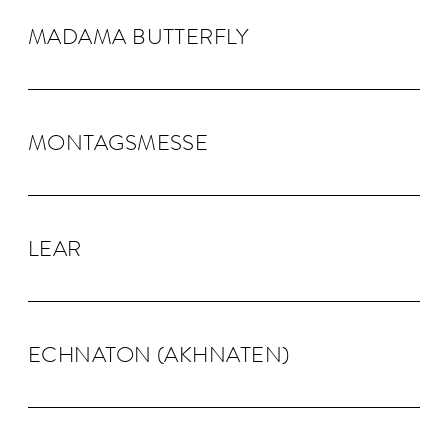
MADAMA BUTTER­FLY
MONTAGS­MESSE
LEAR
ECHNA­TON (AKHNA­TEN)