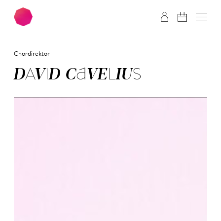
Zum Hauptinhalt springen
Zum Footer springen
Chordirektor
DA­VID CA­VE­LI­US