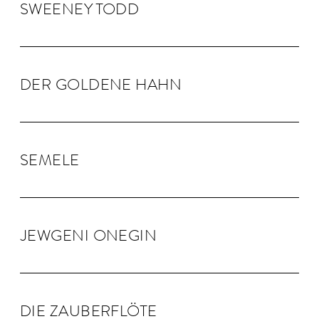
SWEENEY TODD
DER GOLDENE HAHN
SEMELE
JEW­GENI ONEGIN
DIE ZAU­BER­FLÖTE