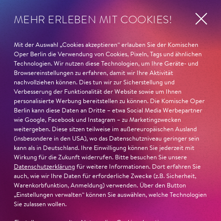
Ambur Braid
ist für den Deutschen Theaterpreis DER
MEHR ERLEBEN MIT COOKIES!
FAUST nominiert in der Kategorie »Darsteller:in
Musiktheater«. Ihr eindrucksvolles Rollendebüt als
Katerina Lwowna Ismailowa in Barrie Koskys
Lady
Mit der Auswahl „Cookies akzeptieren“ erlauben Sie der Komischen
Macbeth von Mzensk
sei jederzeit authentisch, ziehe das
Oper Berlin die Verwendung von Cookies, Pixeln, Tags und ähnlichen
Publikum in ihren Bann, fordere zum Miterleben und
Technologien. Wir nutzen diese Technologien, um Ihre Geräte- und
Browsereinstellungen zu erfahren, damit wir Ihre Aktivität
Mitleiden heraus – niemand im Saal bliebe teilnahmslos
nachvollziehen können. Dies tun wir zur Sicherstellung und
zurück, lobt die Jury Ambur Braids stimmliche Wucht
Verbesserung der Funktionalität der Website sowie um Ihnen
und ihre starke Bühnenpräsenz:
personalisierte Werbung bereitstellen zu können. Die Komische Oper
Berlin kann diese Daten an Dritte – etwa Social Media Werbepartner
wie Google, Facebook und Instagram – zu Marketingzwecken
»In dem überwältigenden Farbenreichtum ihres Spiels
weitergeben. Diese sitzen teilweise im außereuropäischen Ausland
sind Auflehnung und Verletzlichkeit ebenso nachfühlbar
(insbesondere in den USA), wo das Datenschutzniveau geringer sein
wie die verzweifelte Einsamkeit ihrer Figur.«
Jury-
kann als in Deutschland. Ihre Einwilligung können Sie jederzeit mit
Wirkung für die Zukunft widerrufen. Bitte besuchen Sie unsere
Begründung
Datenschutzerklärung
für weitere Informationen. Dort erfahren Sie
auch, wie wir Ihre Daten für erforderliche Zwecke (z.B. Sicherheit,
Warenkorbfunktion, Anmeldung) verwenden. Über den Button
„Einstellungen verwalten“ können Sie auswählen, welche Technologien
Sie zulassen wollen.