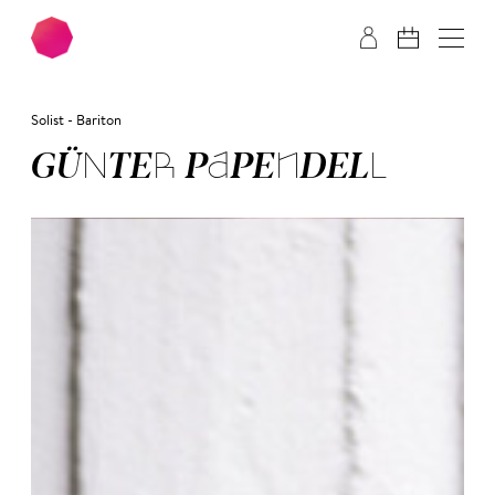
Zum Hauptinhalt springen
Zum Footer springen
Solist - Bariton
GÜN­TER PA­PEN­DELL