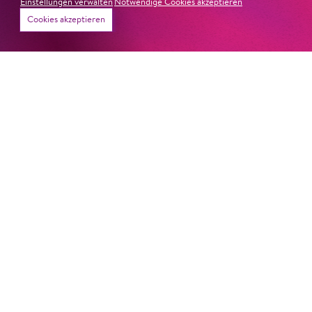
Einstellungen verwalten
Notwendige Cookies akzeptieren
Cookies akzeptieren
22. Juni 2026
Paradies und Abgrund
Von lautem Flehen, sanfter Trauer und dem viel zu
frühen Abschied im französischem Chorkonzert
Sacre
Chor
#KOBSiKo