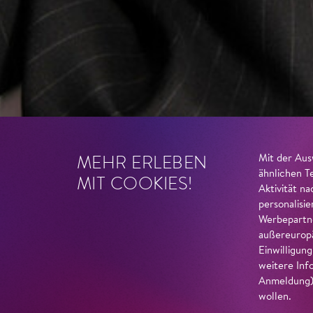
MEHR ERLEBEN
Mit der Aus
ähnlichen T
MIT COOKIES!
Aktivität n
personalisi
Werbepartne
außereuropä
Einwilligun
weitere Inf
Anmeldung) 
wollen.