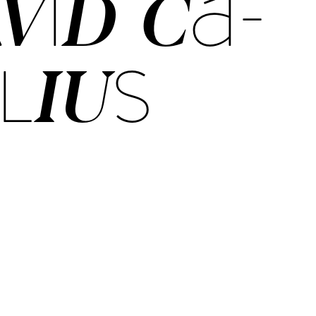
­VID CA­
LI­US