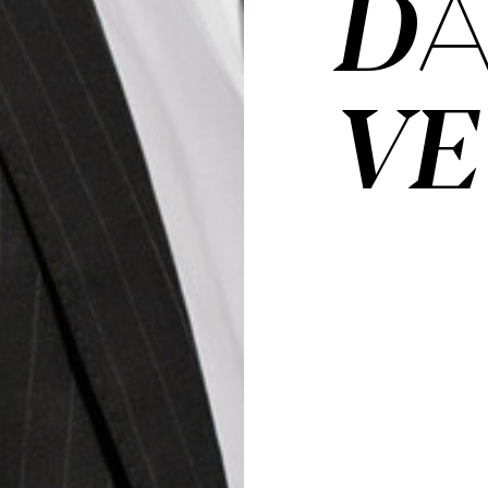
DA
VE­