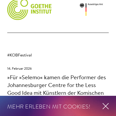
#KOBFestival
14. Februar 2026
Für »Selemo« kamen die Performer des
Johannesburger Centre for the Less
Good Idea mit Künstlern der Komischen
Oper zusammen, mit der Sängerin Alma
MEHR ERLEBEN MIT COOKIES!
Sadé sowie Instrumentalisten… Eine Art