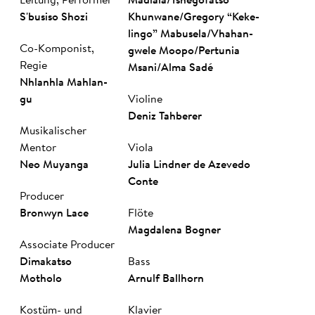
Leitung, Performer
Madlala
/
Tshegofatso
S'busiso Shozi
Khunwane
/
Gregory “Keke­
lingo” Mabusela
/
Vhahan­
Co-Komponist,
gwele Moopo
/
Pertunia
Regie
Msani
/
Al­ma Sa­dé
Nhlanhla Mah­lan­
gu
Violine
Deniz Tahberer
Musikalischer
Mentor
Viola
Neo Muyanga
Julia Lindner de Azevedo
Conte
Producer
Bronwyn Lace
Flöte
Mag­da­lena Bogner
Associate Producer
Dimakatso
Bass
Motholo
Arnulf Ballhorn
Kostüm- und
Klavier