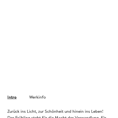
©
Intro
Werkinfo
Zurück ins Licht, zur Schönheit und hinein ins Leben!
Der Frühling steht für die Macht der Verwandlung, für