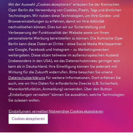
Totaltheater ist dabei herausgekommen,
Mit der Auswahl „Cookies akzeptieren“ erlauben Sie der Komischen
das die Besucher schnell ergreift, vor
Oper Berlin die Verwendung von Cookies, Pixeln, Tags und ähnlichen
Technologien. Wir nutzen diese Technologien, um Ihre Geräte- und
allem dank der unglaublichen Energie der
Browsereinstellungen zu erfahren, damit wir Ihre Aktivität
südafrikanischen Performer.
nachvollziehen können. Dies tun wir zur Sicherstellung und
Verbesserung der Funktionalität der Website sowie um Ihnen
Uwe Sauerwein, Berliner Morgenpost, 14.02.2026
personalisierte Werbung bereitstellen zu können. Die Komische Oper
Berlin kann diese Daten an Dritte – etwa Social Media Werbepartner
»Selemo«: Wenn der Frühling neue Hoffnung bringt
wie Google, Facebook und Instagram – zu Marketingzwecken
weitergeben. Diese sitzen teilweise im außereuropäischen Ausland
zur Kritik
(insbesondere in den USA), wo das Datenschutzniveau geringer sein
kann als in Deutschland. Ihre Einwilligung können Sie jederzeit mit
#KOBFestival
#KOBSelemo
Wirkung für die Zukunft widerrufen. Bitte besuchen Sie unsere
Datenschutzerklärung
für weitere Informationen. Dort erfahren Sie
auch, wie wir Ihre Daten für erforderliche Zwecke (z.B. Sicherheit,
Warenkorbfunktion, Anmeldung) verwenden. Über den Button
14. Februar 2026
„Einstellungen verwalten“ können Sie auswählen, welche Technologien
Sie zulassen wollen.
Diese dekoloniale Form der Vermittlung
Einstellungen verwalten
Notwendige Cookies akzeptieren
von Kulturgeschichte… hat die stehenden
Cookies akzeptieren
Ovationen am Ende nicht nur für die
guten Ideen und die mitreißende