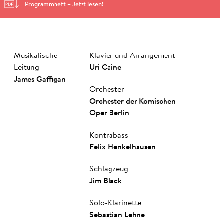
Programmheft – Jetzt lesen!
Musikalische
Klavier und Arrangement
Leitung
Uri Cai­ne
James Gaf­figan
Orchester
Or­ches­ter­ der­ Ko­misch­en
Oper Ber­lin
Kontrabass
Felix Henkelhausen
Schlagzeug
Jim Black
Solo-Klarinette
Sebastian Lehne