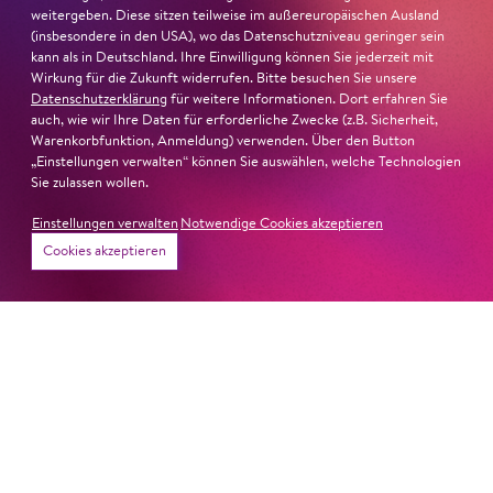
weitergeben. Diese sitzen teilweise im außereuropäischen Ausland
(insbesondere in den USA), wo das Datenschutzniveau geringer sein
kann als in Deutschland. Ihre Einwilligung können Sie jederzeit mit
Wirkung für die Zukunft widerrufen. Bitte besuchen Sie unsere
Datenschutzerklärung
für weitere Informationen. Dort erfahren Sie
auch, wie wir Ihre Daten für erforderliche Zwecke (z.B. Sicherheit,
Warenkorbfunktion, Anmeldung) verwenden. Über den Button
„Einstellungen verwalten“ können Sie auswählen, welche Technologien
Sie zulassen wollen.
Einstellungen verwalten
Notwendige Cookies akzeptieren
24. April 2026
Cookies akzeptieren
Alles neu macht der Mai
Über Opferrituale, Theaterskandale und die Frage nach
dem Sein oder Nichtsein
#KOBSiKo
12. April 2026