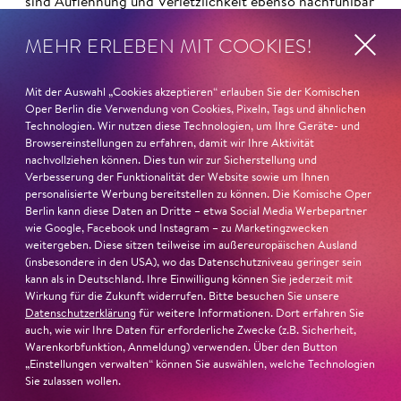
sind Auflehnung und Verletzlichkeit ebenso nachfühlbar
wie die verzweifelte Einsamkeit ihrer Figur.«
Jury-
MEHR ERLEBEN MIT COOKIES!
Begründung
Mit der Auswahl „Cookies akzeptieren“ erlauben Sie der Komischen
Oper Berlin die Verwendung von Cookies, Pixeln, Tags und ähnlichen
Technologien. Wir nutzen diese Technologien, um Ihre Geräte- und
Browsereinstellungen zu erfahren, damit wir Ihre Aktivität
nachvollziehen können. Dies tun wir zur Sicherstellung und
Verbesserung der Funktionalität der Website sowie um Ihnen
personalisierte Werbung bereitstellen zu können. Die Komische Oper
Berlin kann diese Daten an Dritte – etwa Social Media Werbepartner
wie Google, Facebook und Instagram – zu Marketingzwecken
weitergeben. Diese sitzen teilweise im außereuropäischen Ausland
(insbesondere in den USA), wo das Datenschutzniveau geringer sein
kann als in Deutschland. Ihre Einwilligung können Sie jederzeit mit
Wirkung für die Zukunft widerrufen. Bitte besuchen Sie unsere
Datenschutzerklärung
für weitere Informationen. Dort erfahren Sie
auch, wie wir Ihre Daten für erforderliche Zwecke (z.B. Sicherheit,
Warenkorbfunktion, Anmeldung) verwenden. Über den Button
„Einstellungen verwalten“ können Sie auswählen, welche Technologien
22. Juni 2026
Sie zulassen wollen.