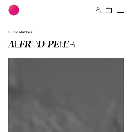
Zum Hauptinhalt springen
Zum Footer springen
Bühnenbildner
AL­FRED PE­TER