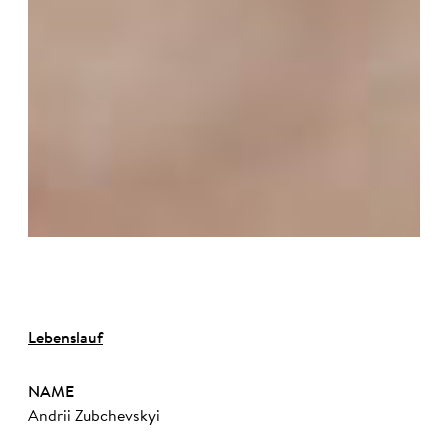
Lebenslauf
NAME
Andrii Zubchevskyi