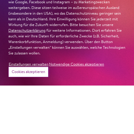
wie Google, Facebook und Instagram – zu Marketingzwecken
weitergeben. Diese sitzen teilweise im außereuropäischen Ausland
(insbesondere in den USA), wo das Datenschutzniveau geringer sein
kann als in Deutschland. Ihre Einwilligung können Sie jederzeit mit
Wirkung für die Zukunft widerrufen. Bitte besuchen Sie unsere
Datenschutzerklärung
für weitere Informationen. Dort erfahren Sie
auch, wie wir Ihre Daten für erforderliche Zwecke (z.B. Sicherheit,
Warenkorbfunktion, Anmeldung) verwenden. Über den Button
„Einstellungen verwalten“ können Sie auswählen, welche Technologien
Sie zulassen wollen.
Einstellungen verwalten
Notwendige Cookies akzeptieren
Cookies akzeptieren
22. Juni 2026
Paradies und Abgrund
Von lautem Flehen, sanfter Trauer und dem viel zu
frühen Abschied im französischem Chorkonzert
Sacre
Chor