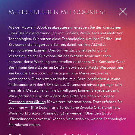
wie die verzweifelte Einsamkeit ihrer Figur.«
Jury-
Begründung
MEHR ERLEBEN MIT COOKIES!
Mit der Auswahl „Cookies akzeptieren“ erlauben Sie der Komischen
Oper Berlin die Verwendung von Cookies, Pixeln, Tags und ähnlichen
Technologien. Wir nutzen diese Technologien, um Ihre Geräte- und
Browsereinstellungen zu erfahren, damit wir Ihre Aktivität
nachvollziehen können. Dies tun wir zur Sicherstellung und
Verbesserung der Funktionalität der Website sowie um Ihnen
personalisierte Werbung bereitstellen zu können. Die Komische Oper
Berlin kann diese Daten an Dritte – etwa Social Media Werbepartner
wie Google, Facebook und Instagram – zu Marketingzwecken
weitergeben. Diese sitzen teilweise im außereuropäischen Ausland
(insbesondere in den USA), wo das Datenschutzniveau geringer sein
kann als in Deutschland. Ihre Einwilligung können Sie jederzeit mit
Wirkung für die Zukunft widerrufen. Bitte besuchen Sie unsere
Datenschutzerklärung
für weitere Informationen. Dort erfahren Sie
auch, wie wir Ihre Daten für erforderliche Zwecke (z.B. Sicherheit,
Warenkorbfunktion, Anmeldung) verwenden. Über den Button
22. Juni 2026
„Einstellungen verwalten“ können Sie auswählen, welche Technologien
Sie zulassen wollen.
Paradies und Abgrund