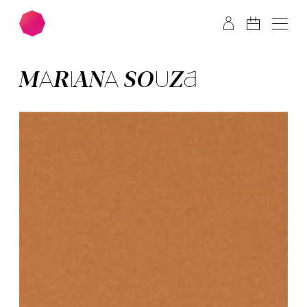
Zum Hauptinhalt springen
Zum Footer springen
MA­RI­ANA SOU­ZA