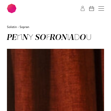
Zum Hauptinhalt springen
Zum Footer springen
Solistin - Sopran
PEN­NY SO­FRO­NIA­DOU