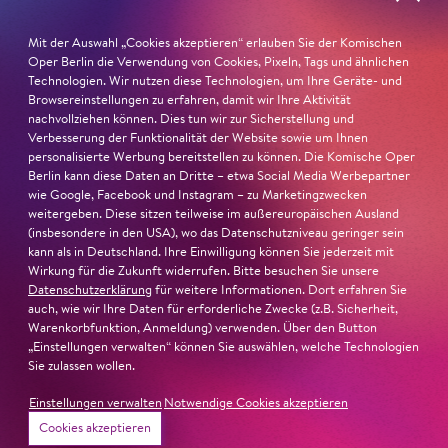
Katerina Lwowna Ismailowa in Barrie Koskys
Lady
Macbeth von Mzensk
sei jederzeit authentisch, ziehe das
Mit der Auswahl „Cookies akzeptieren“ erlauben Sie der Komischen
Publikum in ihren Bann, fordere zum Miterleben und
Oper Berlin die Verwendung von Cookies, Pixeln, Tags und ähnlichen
Mitleiden heraus – niemand im Saal bliebe teilnahmslos
Technologien. Wir nutzen diese Technologien, um Ihre Geräte- und
zurück, lobt die Jury Ambur Braids stimmliche Wucht
Browsereinstellungen zu erfahren, damit wir Ihre Aktivität
nachvollziehen können. Dies tun wir zur Sicherstellung und
und ihre starke Bühnenpräsenz:
Verbesserung der Funktionalität der Website sowie um Ihnen
personalisierte Werbung bereitstellen zu können. Die Komische Oper
»In dem überwältigenden Farbenreichtum ihres Spiels
Berlin kann diese Daten an Dritte – etwa Social Media Werbepartner
sind Auflehnung und Verletzlichkeit ebenso nachfühlbar
wie Google, Facebook und Instagram – zu Marketingzwecken
weitergeben. Diese sitzen teilweise im außereuropäischen Ausland
wie die verzweifelte Einsamkeit ihrer Figur.«
Jury-
(insbesondere in den USA), wo das Datenschutzniveau geringer sein
Begründung
kann als in Deutschland. Ihre Einwilligung können Sie jederzeit mit
Wirkung für die Zukunft widerrufen. Bitte besuchen Sie unsere
Datenschutzerklärung
für weitere Informationen. Dort erfahren Sie
auch, wie wir Ihre Daten für erforderliche Zwecke (z.B. Sicherheit,
Warenkorbfunktion, Anmeldung) verwenden. Über den Button
„Einstellungen verwalten“ können Sie auswählen, welche Technologien
Sie zulassen wollen.
Einstellungen verwalten
Notwendige Cookies akzeptieren
Cookies akzeptieren