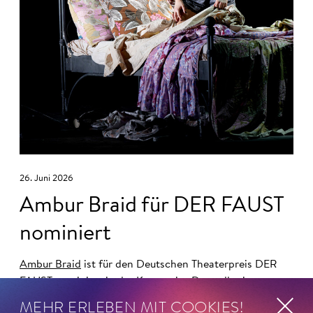
26. Juni 2026
Ambur Braid für DER FAUST
nominiert
Ambur Braid
ist für den Deutschen Theaterpreis DER
FAUST nominiert in der Kategorie »Darsteller:in
Musiktheater«. Ihr eindrucksvolles Rollendebüt als
MEHR ERLEBEN MIT COOKIES!