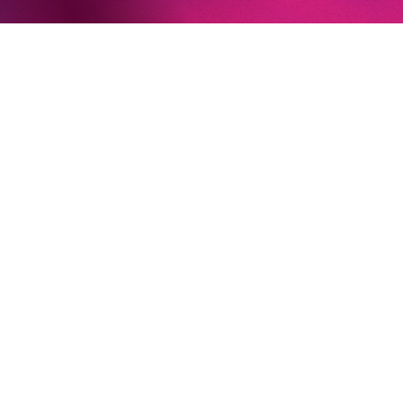
22. Juni 2026
Paradies und Abgrund
Von lautem Flehen, sanfter Trauer und dem viel zu
frühen Abschied im französischem Chorkonzert
Sacre
Chor
#KOBSiKo