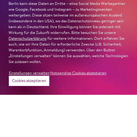
Berlin kann diese Daten an Dritte – etwa Social Media Werbepartner
wie Google, Facebook und Instagram – zu Marketingzwecken
weitergeben. Diese sitzen teilweise im außereuropäischen Ausland
(insbesondere in den USA), wo das Datenschutzniveau geringer sein
kann als in Deutschland. Ihre Einwilligung können Sie jederzeit mit
Wirkung für die Zukunft widerrufen. Bitte besuchen Sie unsere
26. Juni 2026
Datenschutzerklärung
für weitere Informationen. Dort erfahren Sie
auch, wie wir Ihre Daten für erforderliche Zwecke (z.B. Sicherheit,
Ambur Braid für DER FAUST
Warenkorbfunktion, Anmeldung) verwenden. Über den Button
„Einstellungen verwalten“ können Sie auswählen, welche Technologien
nominiert
Sie zulassen wollen.
Einstellungen verwalten
Notwendige Cookies akzeptieren
Ambur Braid
ist für den Deutschen Theaterpreis DER
Cookies akzeptieren
FAUST nominiert in der Kategorie »Darsteller:in
Musiktheater«. Ihr eindrucksvolles Rollendebüt als
Katerina Lwowna Ismailowa in Barrie Koskys
Lady
Macbeth von Mzensk
sei jederzeit authentisch, ziehe das
Publikum in ihren Bann, fordere zum Miterleben und
Mitleiden heraus – niemand im Saal bliebe teilnahmslos
zurück, lobt die Jury Ambur Braids stimmliche Wucht
und ihre starke Bühnenpräsenz: