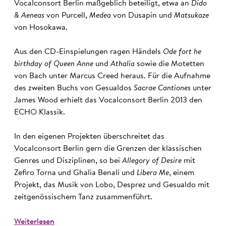
Vocalconsort Berlin maßgeblich beteiligt, etwa an
Dido
& Aeneas
von Purcell,
Medea
von Dusapin und
Matsukaze
von Hosokawa.
Aus den CD-Einspielungen ragen Händels
Ode fort he
birthday of Queen Anne
und
Athalia
sowie die Motetten
von Bach unter Marcus Creed heraus. Für die Aufnahme
des zweiten Buchs von Gesualdos
Sacrae Cantiones
unter
James Wood erhielt das Vocalconsort Berlin 2013 den
ECHO Klassik.
In den eigenen Projekten überschreitet das
Vocalconsort Berlin gern die Grenzen der klassischen
Genres und Disziplinen, so bei
Allegory of Desire
mit
Zefiro Torna und Ghalia Benali und
Libera Me
, einem
Projekt, das Musik von Lobo, Desprez und Gesualdo mit
zeitgenössischem Tanz zusammenführt.
Weiterlesen