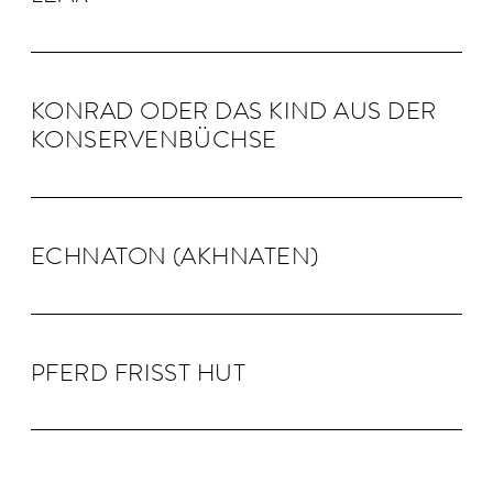
KON­RAD ODER DAS KIND AUS DER
KON­SER­VEN­BÜCHSE
ECHNA­TON (AKHNA­TEN)
PFERD FRISST HUT