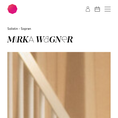
Zum Hauptinhalt springen
Zum Footer springen
Solistin - Sopran
MIR­KA WAG­NER