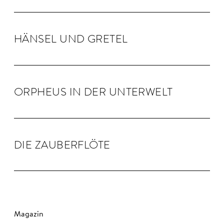
HÄNSEL UND GRE­TEL
OR­PHEUS IN DER UN­TER­WELT
DIE ZAU­BER­FLÖTE
Magazin