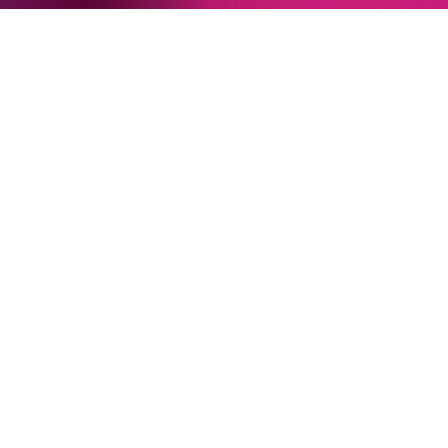
sind Auflehnung und Verletzlichkeit ebenso nachfühlbar
wie die verzweifelte Einsamkeit ihrer Figur.«
Jury-
Begründung
22. Juni 2026