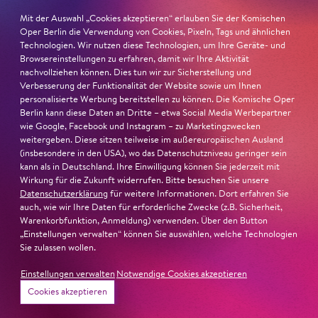
Mit der Auswahl „Cookies akzeptieren“ erlauben Sie der Komischen
Oper Berlin die Verwendung von Cookies, Pixeln, Tags und ähnlichen
Technologien. Wir nutzen diese Technologien, um Ihre Geräte- und
26. Juni 2026
Browsereinstellungen zu erfahren, damit wir Ihre Aktivität
Ambur Braid für DER FAUST
nachvollziehen können. Dies tun wir zur Sicherstellung und
Verbesserung der Funktionalität der Website sowie um Ihnen
personalisierte Werbung bereitstellen zu können. Die Komische Oper
nominiert
Berlin kann diese Daten an Dritte – etwa Social Media Werbepartner
wie Google, Facebook und Instagram – zu Marketingzwecken
Ambur Braid
ist für den Deutschen Theaterpreis DER
weitergeben. Diese sitzen teilweise im außereuropäischen Ausland
FAUST nominiert in der Kategorie »Darsteller:in
(insbesondere in den USA), wo das Datenschutzniveau geringer sein
kann als in Deutschland. Ihre Einwilligung können Sie jederzeit mit
Musiktheater«. Ihr eindrucksvolles Rollendebüt als
Wirkung für die Zukunft widerrufen. Bitte besuchen Sie unsere
Katerina Lwowna Ismailowa in Barrie Koskys
Lady
Datenschutzerklärung
für weitere Informationen. Dort erfahren Sie
Macbeth von Mzensk
sei jederzeit authentisch, ziehe das
auch, wie wir Ihre Daten für erforderliche Zwecke (z.B. Sicherheit,
Warenkorbfunktion, Anmeldung) verwenden. Über den Button
Publikum in ihren Bann, fordere zum Miterleben und
„Einstellungen verwalten“ können Sie auswählen, welche Technologien
Mitleiden heraus – niemand im Saal bliebe teilnahmslos
Sie zulassen wollen.
zurück, lobt die Jury Ambur Braids stimmliche Wucht
und ihre starke Bühnenpräsenz:
Einstellungen verwalten
Notwendige Cookies akzeptieren
Cookies akzeptieren
»In dem überwältigenden Farbenreichtum ihres Spiels