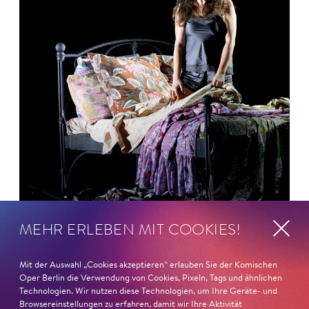
MEHR ERLEBEN MIT COOKIES!
26. Juni 2026
Mit der Auswahl „Cookies akzeptieren“ erlauben Sie der Komischen
Ambur Braid für DER FAUST
Oper Berlin die Verwendung von Cookies, Pixeln, Tags und ähnlichen
Technologien. Wir nutzen diese Technologien, um Ihre Geräte- und
Browsereinstellungen zu erfahren, damit wir Ihre Aktivität