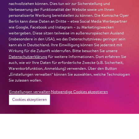
nominiert
nachvollziehen können. Dies tun wir zur Sicherstellung und
Verbesserung der Funktionalität der Website sowie um Ihnen
Ambur Braid
ist für den Deutschen Theaterpreis DER
personalisierte Werbung bereitstellen zu können. Die Komische Oper
FAUST nominiert in der Kategorie »Darsteller:in
Berlin kann diese Daten an Dritte – etwa Social Media Werbepartner
wie Google, Facebook und Instagram – zu Marketingzwecken
Musiktheater«. Ihr eindrucksvolles Rollendebüt als
weitergeben. Diese sitzen teilweise im außereuropäischen Ausland
Katerina Lwowna Ismailowa in Barrie Koskys
Lady
(insbesondere in den USA), wo das Datenschutzniveau geringer sein
Macbeth von Mzensk
sei jederzeit authentisch, ziehe das
kann als in Deutschland. Ihre Einwilligung können Sie jederzeit mit
Publikum in ihren Bann, fordere zum Miterleben und
Wirkung für die Zukunft widerrufen. Bitte besuchen Sie unsere
Datenschutzerklärung
für weitere Informationen. Dort erfahren Sie
Mitleiden heraus – niemand im Saal bliebe teilnahmslos
auch, wie wir Ihre Daten für erforderliche Zwecke (z.B. Sicherheit,
zurück, lobt die Jury Ambur Braids stimmliche Wucht
Warenkorbfunktion, Anmeldung) verwenden. Über den Button
und ihre starke Bühnenpräsenz:
„Einstellungen verwalten“ können Sie auswählen, welche Technologien
Sie zulassen wollen.
»In dem überwältigenden Farbenreichtum ihres Spiels
Einstellungen verwalten
Notwendige Cookies akzeptieren
sind Auflehnung und Verletzlichkeit ebenso nachfühlbar
Cookies akzeptieren
wie die verzweifelte Einsamkeit ihrer Figur.«
Jury-
Begründung