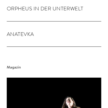
OR­PHEUS IN DER UN­TER­WELT
ANA­TEVKA
Magazin