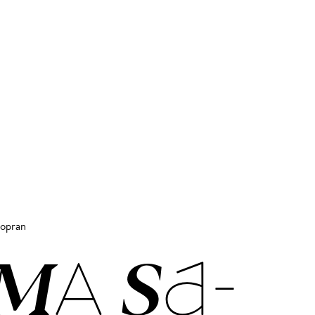
 Sopran
­MA SA­