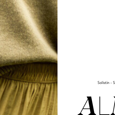
Solistin -
AL