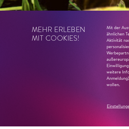
MEHR ERLEBEN
Mit der Aus
ähnlichen T
MIT COOKIES!
Aktivität n
personalisi
Werbepartne
außereuropä
Einwilligun
weitere Inf
Anmeldung) 
wollen.
Einstellung