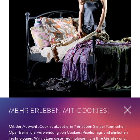
MEHR ERLEBEN MIT COOKIES!
26. Juni 2026
Ambur Braid für DER FAUST
Mit der Auswahl „Cookies akzeptieren“ erlauben Sie der Komischen
nominiert
Oper Berlin die Verwendung von Cookies, Pixeln, Tags und ähnlichen
Technologien. Wir nutzen diese Technologien, um Ihre Geräte- und