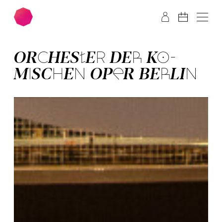
Zum Hauptinhalt springen
Zum Footer springen
OR­CHES­TER­ DER­ KO­
MISCH­EN OPER BER­LIN