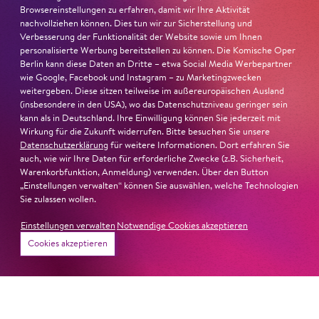
Browsereinstellungen zu erfahren, damit wir Ihre Aktivität
Ambur Braid
ist für den Deutschen Theaterpreis DER
nachvollziehen können. Dies tun wir zur Sicherstellung und
FAUST nominiert in der Kategorie »Darsteller:in
Verbesserung der Funktionalität der Website sowie um Ihnen
Musiktheater«. Ihr eindrucksvolles Rollendebüt als
personalisierte Werbung bereitstellen zu können. Die Komische Oper
Berlin kann diese Daten an Dritte – etwa Social Media Werbepartner
Katerina Lwowna Ismailowa in Barrie Koskys
Lady
wie Google, Facebook und Instagram – zu Marketingzwecken
Macbeth von Mzensk
sei jederzeit authentisch, ziehe das
weitergeben. Diese sitzen teilweise im außereuropäischen Ausland
Publikum in ihren Bann, fordere zum Miterleben und
(insbesondere in den USA), wo das Datenschutzniveau geringer sein
Mitleiden heraus – niemand im Saal bliebe teilnahmslos
kann als in Deutschland. Ihre Einwilligung können Sie jederzeit mit
Wirkung für die Zukunft widerrufen. Bitte besuchen Sie unsere
zurück, lobt die Jury Ambur Braids stimmliche Wucht
Datenschutzerklärung
für weitere Informationen. Dort erfahren Sie
und ihre starke Bühnenpräsenz:
auch, wie wir Ihre Daten für erforderliche Zwecke (z.B. Sicherheit,
Warenkorbfunktion, Anmeldung) verwenden. Über den Button
»In dem überwältigenden Farbenreichtum ihres Spiels
„Einstellungen verwalten“ können Sie auswählen, welche Technologien
Sie zulassen wollen.
sind Auflehnung und Verletzlichkeit ebenso nachfühlbar
wie die verzweifelte Einsamkeit ihrer Figur.«
Jury-
Einstellungen verwalten
Notwendige Cookies akzeptieren
Begründung
Cookies akzeptieren