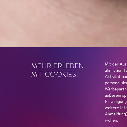
MEHR ERLEBEN
Mit der Aus
ähnlichen T
MIT COOKIES!
Aktivität n
personalisi
Werbepartne
außereuropä
Einwilligun
weitere Inf
Anmeldung) 
wollen.