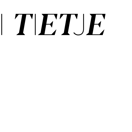
­ TIE­TJE