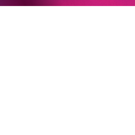
22. Juni 2026
Paradies und Abgrund
Von lautem Flehen, sanfter Trauer und dem viel zu
frühen Abschied im französischem Chorkonzert
Sacre
Chor
#KOBSiKo