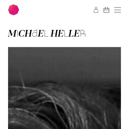
Zum Hauptinhalt springen
Zum Footer springen
MI­CHAEL HEL­LER