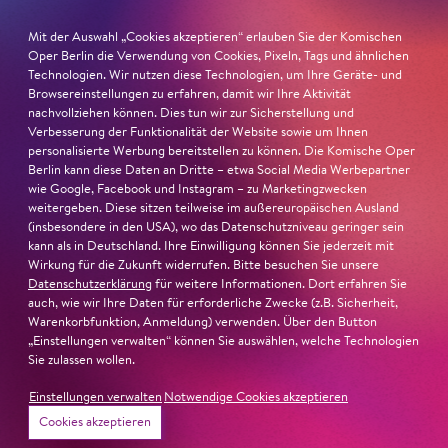
Macbeth von Mzensk
sei jederzeit authentisch, ziehe das
Mit der Auswahl „Cookies akzeptieren“ erlauben Sie der Komischen
Publikum in ihren Bann, fordere zum Miterleben und
Oper Berlin die Verwendung von Cookies, Pixeln, Tags und ähnlichen
Mitleiden heraus – niemand im Saal bliebe teilnahmslos
Technologien. Wir nutzen diese Technologien, um Ihre Geräte- und
zurück, lobt die Jury Ambur Braids stimmliche Wucht
Browsereinstellungen zu erfahren, damit wir Ihre Aktivität
und ihre starke Bühnenpräsenz:
nachvollziehen können. Dies tun wir zur Sicherstellung und
Verbesserung der Funktionalität der Website sowie um Ihnen
personalisierte Werbung bereitstellen zu können. Die Komische Oper
»In dem überwältigenden Farbenreichtum ihres Spiels
Berlin kann diese Daten an Dritte – etwa Social Media Werbepartner
sind Auflehnung und Verletzlichkeit ebenso nachfühlbar
wie Google, Facebook und Instagram – zu Marketingzwecken
wie die verzweifelte Einsamkeit ihrer Figur.«
Jury-
weitergeben. Diese sitzen teilweise im außereuropäischen Ausland
(insbesondere in den USA), wo das Datenschutzniveau geringer sein
Begründung
kann als in Deutschland. Ihre Einwilligung können Sie jederzeit mit
Wirkung für die Zukunft widerrufen. Bitte besuchen Sie unsere
Datenschutzerklärung
für weitere Informationen. Dort erfahren Sie
auch, wie wir Ihre Daten für erforderliche Zwecke (z.B. Sicherheit,
Warenkorbfunktion, Anmeldung) verwenden. Über den Button
„Einstellungen verwalten“ können Sie auswählen, welche Technologien
Sie zulassen wollen.
Einstellungen verwalten
Notwendige Cookies akzeptieren
Cookies akzeptieren