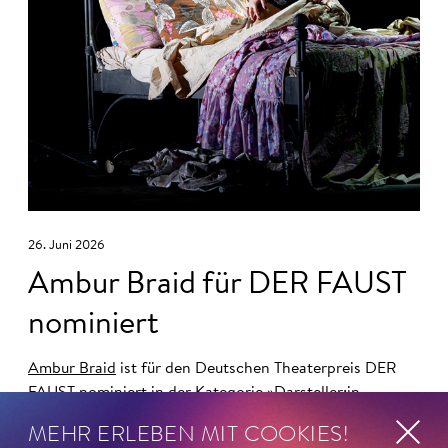
26. Juni 2026
Ambur Braid für DER FAUST
nominiert
Ambur Braid
ist für den Deutschen Theaterpreis DER
FAUST nominiert in der Kategorie »Darsteller:in
Musiktheater«. Ihr eindrucksvolles Rollendebüt als
MEHR ERLEBEN MIT COOKIES!
Katerina Lwowna Ismailowa in Barrie Koskys
Lady