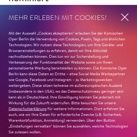
Ambur Braid
ist für den Deutschen Theaterpreis DER
MEHR ERLEBEN MIT COOKIES!
FAUST nominiert in der Kategorie »Darsteller:in
Musiktheater«. Ihr eindrucksvolles Rollendebüt als
Mit der Auswahl „Cookies akzeptieren“ erlauben Sie der Komischen
Katerina Lwowna Ismailowa in Barrie Koskys
Lady
Oper Berlin die Verwendung von Cookies, Pixeln, Tags und ähnlichen
Macbeth von Mzensk
sei jederzeit authentisch, ziehe das
Technologien. Wir nutzen diese Technologien, um Ihre Geräte- und
Publikum in ihren Bann, fordere zum Miterleben und
Browsereinstellungen zu erfahren, damit wir Ihre Aktivität
Mitleiden heraus – niemand im Saal bliebe teilnahmslos
nachvollziehen können. Dies tun wir zur Sicherstellung und
Verbesserung der Funktionalität der Website sowie um Ihnen
zurück, lobt die Jury Ambur Braids stimmliche Wucht
personalisierte Werbung bereitstellen zu können. Die Komische Oper
und ihre starke Bühnenpräsenz:
Berlin kann diese Daten an Dritte – etwa Social Media Werbepartner
wie Google, Facebook und Instagram – zu Marketingzwecken
»In dem überwältigenden Farbenreichtum ihres Spiels
weitergeben. Diese sitzen teilweise im außereuropäischen Ausland
(insbesondere in den USA), wo das Datenschutzniveau geringer sein
sind Auflehnung und Verletzlichkeit ebenso nachfühlbar
kann als in Deutschland. Ihre Einwilligung können Sie jederzeit mit
wie die verzweifelte Einsamkeit ihrer Figur.«
Jury-
Wirkung für die Zukunft widerrufen. Bitte besuchen Sie unsere
Begründung
Datenschutzerklärung
für weitere Informationen. Dort erfahren Sie
auch, wie wir Ihre Daten für erforderliche Zwecke (z.B. Sicherheit,
Warenkorbfunktion, Anmeldung) verwenden. Über den Button
„Einstellungen verwalten“ können Sie auswählen, welche Technologien
Sie zulassen wollen.