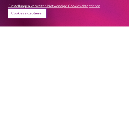
Einstellungen verwalten
Notwendige Cookies akzeptieren
Cookies akzeptieren
22. Juni 2026
Paradies und Abgrund
Von lautem Flehen, sanfter Trauer und dem viel zu
frühen Abschied im französischem Chorkonzert
Sacre
Chor
#KOBSiKo