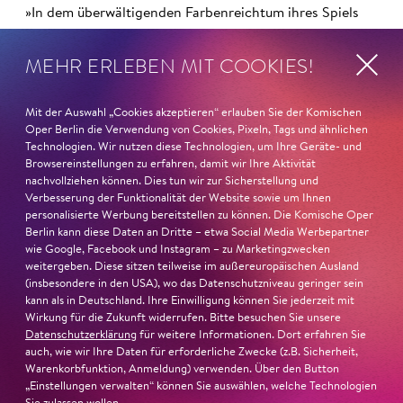
»In dem überwältigenden Farbenreichtum ihres Spiels
sind Auflehnung und Verletzlichkeit ebenso nachfühlbar
wie die verzweifelte Einsamkeit ihrer Figur.«
Jury-
MEHR ERLEBEN MIT COOKIES!
Begründung
Mit der Auswahl „Cookies akzeptieren“ erlauben Sie der Komischen
Oper Berlin die Verwendung von Cookies, Pixeln, Tags und ähnlichen
Technologien. Wir nutzen diese Technologien, um Ihre Geräte- und
Browsereinstellungen zu erfahren, damit wir Ihre Aktivität
nachvollziehen können. Dies tun wir zur Sicherstellung und
Verbesserung der Funktionalität der Website sowie um Ihnen
personalisierte Werbung bereitstellen zu können. Die Komische Oper
Berlin kann diese Daten an Dritte – etwa Social Media Werbepartner
wie Google, Facebook und Instagram – zu Marketingzwecken
weitergeben. Diese sitzen teilweise im außereuropäischen Ausland
(insbesondere in den USA), wo das Datenschutzniveau geringer sein
kann als in Deutschland. Ihre Einwilligung können Sie jederzeit mit
Wirkung für die Zukunft widerrufen. Bitte besuchen Sie unsere
Datenschutzerklärung
für weitere Informationen. Dort erfahren Sie
auch, wie wir Ihre Daten für erforderliche Zwecke (z.B. Sicherheit,
Warenkorbfunktion, Anmeldung) verwenden. Über den Button
„Einstellungen verwalten“ können Sie auswählen, welche Technologien
22. Juni 2026