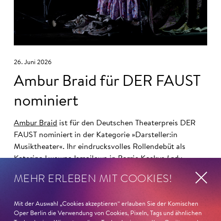
26. Juni 2026
Ambur Braid für DER FAUST
nominiert
Ambur Braid
ist für den Deutschen Theaterpreis DER
FAUST nominiert in der Kategorie »Darsteller:in
Musiktheater«. Ihr eindrucksvolles Rollendebüt als
Katerina Lwowna Ismailowa in Barrie Koskys
Lady
Macbeth von Mzensk
sei jederzeit authentisch, ziehe das
MEHR ERLEBEN MIT COOKIES!
Publikum in ihren Bann, fordere zum Miterleben und
Mitleiden heraus – niemand im Saal bliebe teilnahmslos
Mit der Auswahl „Cookies akzeptieren“ erlauben Sie der Komischen
zurück, lobt die Jury Ambur Braids stimmliche Wucht
Oper Berlin die Verwendung von Cookies, Pixeln, Tags und ähnlichen
und ihre starke Bühnenpräsenz: