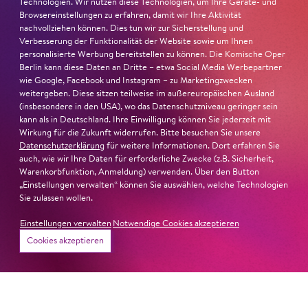
Technologien. Wir nutzen diese Technologien, um Ihre Geräte- und
Browsereinstellungen zu erfahren, damit wir Ihre Aktivität
»In dem überwältigenden Farbenreichtum ihres Spiels
nachvollziehen können. Dies tun wir zur Sicherstellung und
Verbesserung der Funktionalität der Website sowie um Ihnen
sind Auflehnung und Verletzlichkeit ebenso nachfühlbar
personalisierte Werbung bereitstellen zu können. Die Komische Oper
wie die verzweifelte Einsamkeit ihrer Figur.«
Jury-
Berlin kann diese Daten an Dritte – etwa Social Media Werbepartner
Begründung
wie Google, Facebook und Instagram – zu Marketingzwecken
weitergeben. Diese sitzen teilweise im außereuropäischen Ausland
(insbesondere in den USA), wo das Datenschutzniveau geringer sein
kann als in Deutschland. Ihre Einwilligung können Sie jederzeit mit
Wirkung für die Zukunft widerrufen. Bitte besuchen Sie unsere
Datenschutzerklärung
für weitere Informationen. Dort erfahren Sie
auch, wie wir Ihre Daten für erforderliche Zwecke (z.B. Sicherheit,
Warenkorbfunktion, Anmeldung) verwenden. Über den Button
„Einstellungen verwalten“ können Sie auswählen, welche Technologien
Sie zulassen wollen.
Einstellungen verwalten
Notwendige Cookies akzeptieren
Cookies akzeptieren