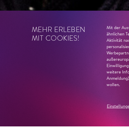
MEHR ERLEBEN
Mit der Aus
ähnlichen T
MIT COOKIES!
Aktivität n
personalisi
Werbepartne
außereuropä
Einwilligun
weitere Inf
Anmeldung) 
wollen.
Einstellung