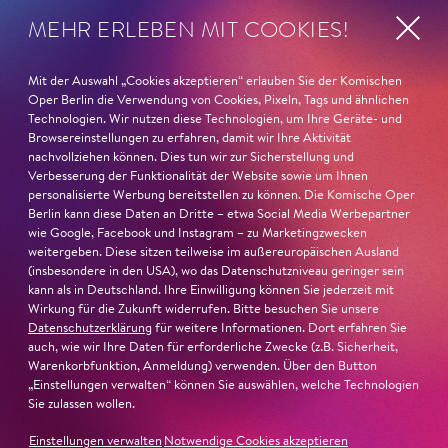
FAUST nominiert in der Kategorie »Darsteller:in
MEHR ERLEBEN MIT COOKIES!
Musiktheater«. Ihr eindrucksvolles Rollendebüt als
Katerina Lwowna Ismailowa in Barrie Koskys
Lady
Mit der Auswahl „Cookies akzeptieren“ erlauben Sie der Komischen
Macbeth von Mzensk
sei jederzeit authentisch, ziehe das
Oper Berlin die Verwendung von Cookies, Pixeln, Tags und ähnlichen
Publikum in ihren Bann, fordere zum Miterleben und
Technologien. Wir nutzen diese Technologien, um Ihre Geräte- und
Mitleiden heraus – niemand im Saal bliebe teilnahmslos
Browsereinstellungen zu erfahren, damit wir Ihre Aktivität
nachvollziehen können. Dies tun wir zur Sicherstellung und
zurück, lobt die Jury Ambur Braids stimmliche Wucht
Verbesserung der Funktionalität der Website sowie um Ihnen
und ihre starke Bühnenpräsenz:
personalisierte Werbung bereitstellen zu können. Die Komische Oper
Berlin kann diese Daten an Dritte – etwa Social Media Werbepartner
»In dem überwältigenden Farbenreichtum ihres Spiels
wie Google, Facebook und Instagram – zu Marketingzwecken
weitergeben. Diese sitzen teilweise im außereuropäischen Ausland
sind Auflehnung und Verletzlichkeit ebenso nachfühlbar
(insbesondere in den USA), wo das Datenschutzniveau geringer sein
wie die verzweifelte Einsamkeit ihrer Figur.«
Jury-
kann als in Deutschland. Ihre Einwilligung können Sie jederzeit mit
Begründung
Wirkung für die Zukunft widerrufen. Bitte besuchen Sie unsere
Datenschutzerklärung
für weitere Informationen. Dort erfahren Sie
auch, wie wir Ihre Daten für erforderliche Zwecke (z.B. Sicherheit,
Warenkorbfunktion, Anmeldung) verwenden. Über den Button
„Einstellungen verwalten“ können Sie auswählen, welche Technologien
Sie zulassen wollen.
Einstellungen verwalten
Notwendige Cookies akzeptieren