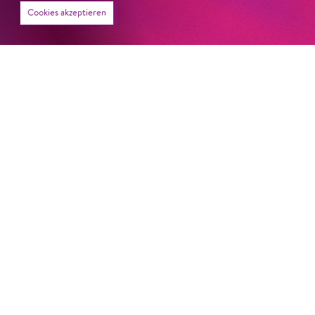
Cookies akzeptieren
22. Juni 2026
Paradies und Abgrund
Von lautem Flehen, sanfter Trauer und dem viel zu
frühen Abschied im französischem Chorkonzert
Sacre
Chor
#KOBSiKo