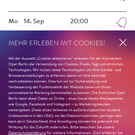
Mo
14. Sep
20:00
MEHR ERLEBEN MIT COOKIES!
Di
15. Sep
17:00
Mit der Auswahl „Cookies akzeptieren“ erlauben Sie der Komischen
Oper Berlin die Verwendung von Cookies, Pixeln, Tags und ähnlichen
Technologien. Wir nutzen diese Technologien, um Ihre Geräte- und
Di
15. Sep
20:00
Browsereinstellungen zu erfahren, damit wir Ihre Aktivität
nachvollziehen können. Dies tun wir zur Sicherstellung und
Verbesserung der Funktionalität der Website sowie um Ihnen
personalisierte Werbung bereitstellen zu können. Die Komische Oper
Berlin kann diese Daten an Dritte – etwa Social Media Werbepartner
wie Google, Facebook und Instagram – zu Marketingzwecken
weitergeben. Diese sitzen teilweise im außereuropäischen Ausland
(insbesondere in den USA), wo das Datenschutzniveau geringer sein
Magazin
kann als in Deutschland. Ihre Einwilligung können Sie jederzeit mit
Wirkung für die Zukunft widerrufen. Bitte besuchen Sie unsere
Datenschutzerklärung
für weitere Informationen. Dort erfahren Sie