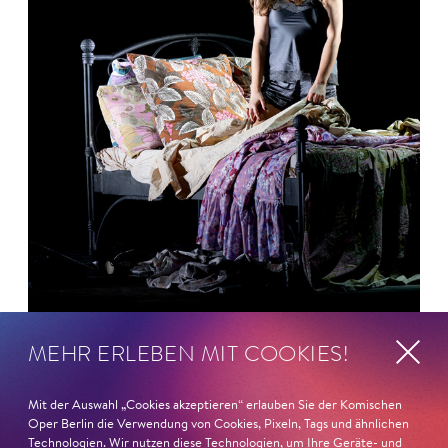
MEHR ERLEBEN MIT COOKIES!
26. Juni 2026
Ambur Braid für DER FAUST
Mit der Auswahl „Cookies akzeptieren“ erlauben Sie der Komischen
nominiert
Oper Berlin die Verwendung von Cookies, Pixeln, Tags und ähnlichen
Technologien. Wir nutzen diese Technologien, um Ihre Geräte- und