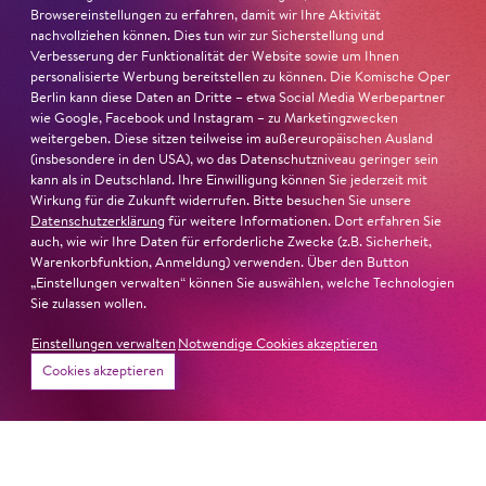
Browsereinstellungen zu erfahren, damit wir Ihre Aktivität
Ambur Braid
ist für den Deutschen Theaterpreis DER
nachvollziehen können. Dies tun wir zur Sicherstellung und
FAUST nominiert in der Kategorie »Darsteller:in
Verbesserung der Funktionalität der Website sowie um Ihnen
Musiktheater«. Ihr eindrucksvolles Rollendebüt als
personalisierte Werbung bereitstellen zu können. Die Komische Oper
Berlin kann diese Daten an Dritte – etwa Social Media Werbepartner
Katerina Lwowna Ismailowa in Barrie Koskys
Lady
wie Google, Facebook und Instagram – zu Marketingzwecken
Macbeth von Mzensk
sei jederzeit authentisch, ziehe das
weitergeben. Diese sitzen teilweise im außereuropäischen Ausland
Publikum in ihren Bann, fordere zum Miterleben und
(insbesondere in den USA), wo das Datenschutzniveau geringer sein
Mitleiden heraus – niemand im Saal bliebe teilnahmslos
kann als in Deutschland. Ihre Einwilligung können Sie jederzeit mit
Wirkung für die Zukunft widerrufen. Bitte besuchen Sie unsere
zurück, lobt die Jury Ambur Braids stimmliche Wucht
Datenschutzerklärung
für weitere Informationen. Dort erfahren Sie
und ihre starke Bühnenpräsenz:
auch, wie wir Ihre Daten für erforderliche Zwecke (z.B. Sicherheit,
Warenkorbfunktion, Anmeldung) verwenden. Über den Button
»In dem überwältigenden Farbenreichtum ihres Spiels
„Einstellungen verwalten“ können Sie auswählen, welche Technologien
Sie zulassen wollen.
sind Auflehnung und Verletzlichkeit ebenso nachfühlbar
wie die verzweifelte Einsamkeit ihrer Figur.«
Jury-
Einstellungen verwalten
Notwendige Cookies akzeptieren
Begründung
Cookies akzeptieren