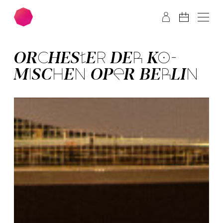
Zum Hauptinhalt springen
Zum Footer springen
OR­CHES­TER­ DER­ KO­
MISCH­EN OPER BER­LIN