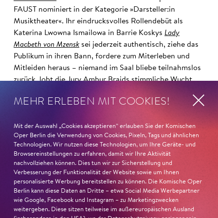
FAUST nominiert in der Kategorie »Darsteller:in
Musiktheater«. Ihr eindrucksvolles Rollendebüt als
Katerina Lwowna Ismailowa in Barrie Koskys
Lady
Macbeth von Mzensk
sei jederzeit authentisch, ziehe das
Publikum in ihren Bann, fordere zum Miterleben und
Mitleiden heraus – niemand im Saal bliebe teilnahmslos
zurück, lobt die Jury Ambur Braids stimmliche Wucht
und ihre starke Bühnenpräsenz:
MEHR ERLEBEN MIT COOKIES!
»In dem überwältigenden Farbenreichtum ihres Spiels
sind Auflehnung und Verletzlichkeit ebenso nachfühlbar
Mit der Auswahl „Cookies akzeptieren“ erlauben Sie der Komischen
Oper Berlin die Verwendung von Cookies, Pixeln, Tags und ähnlichen
wie die verzweifelte Einsamkeit ihrer Figur.«
Jury-
Technologien. Wir nutzen diese Technologien, um Ihre Geräte- und
Begründung
Browsereinstellungen zu erfahren, damit wir Ihre Aktivität
nachvollziehen können. Dies tun wir zur Sicherstellung und
Verbesserung der Funktionalität der Website sowie um Ihnen
personalisierte Werbung bereitstellen zu können. Die Komische Oper
Berlin kann diese Daten an Dritte – etwa Social Media Werbepartner
wie Google, Facebook und Instagram – zu Marketingzwecken
weitergeben. Diese sitzen teilweise im außereuropäischen Ausland