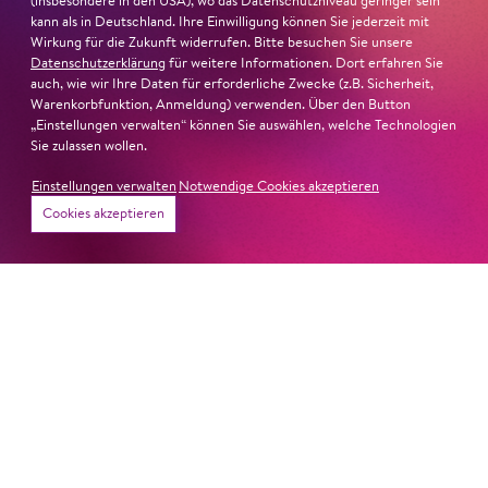
(insbesondere in den USA), wo das Datenschutzniveau geringer sein
kann als in Deutschland. Ihre Einwilligung können Sie jederzeit mit
Wirkung für die Zukunft widerrufen. Bitte besuchen Sie unsere
Datenschutzerklärung
für weitere Informationen. Dort erfahren Sie
auch, wie wir Ihre Daten für erforderliche Zwecke (z.B. Sicherheit,
Warenkorbfunktion, Anmeldung) verwenden. Über den Button
„Einstellungen verwalten“ können Sie auswählen, welche Technologien
Sie zulassen wollen.
Einstellungen verwalten
Notwendige Cookies akzeptieren
Cookies akzeptieren
22. Juni 2026
Paradies und Abgrund
Von lautem Flehen, sanfter Trauer und dem viel zu
frühen Abschied im französischem Chorkonzert
Sacre
Chor
#KOBSiKo