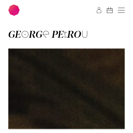
Zum Hauptinhalt springen
Zum Footer springen
GE­ORGE PE­TROU