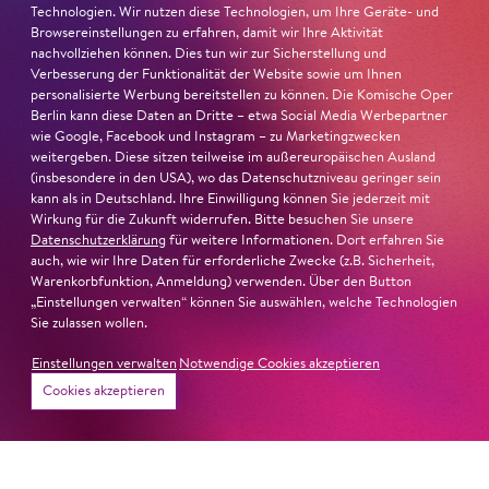
Technologien. Wir nutzen diese Technologien, um Ihre Geräte- und
Ambur Braid für DER FAUST
Browsereinstellungen zu erfahren, damit wir Ihre Aktivität
nachvollziehen können. Dies tun wir zur Sicherstellung und
nominiert
Verbesserung der Funktionalität der Website sowie um Ihnen
personalisierte Werbung bereitstellen zu können. Die Komische Oper
Ambur Braid
ist für den Deutschen Theaterpreis DER
Berlin kann diese Daten an Dritte – etwa Social Media Werbepartner
wie Google, Facebook und Instagram – zu Marketingzwecken
FAUST nominiert in der Kategorie »Darsteller:in
weitergeben. Diese sitzen teilweise im außereuropäischen Ausland
Musiktheater«. Ihr eindrucksvolles Rollendebüt als
(insbesondere in den USA), wo das Datenschutzniveau geringer sein
Katerina Lwowna Ismailowa in Barrie Koskys
Lady
kann als in Deutschland. Ihre Einwilligung können Sie jederzeit mit
Macbeth von Mzensk
sei jederzeit authentisch, ziehe das
Wirkung für die Zukunft widerrufen. Bitte besuchen Sie unsere
Datenschutzerklärung
für weitere Informationen. Dort erfahren Sie
Publikum in ihren Bann, fordere zum Miterleben und
auch, wie wir Ihre Daten für erforderliche Zwecke (z.B. Sicherheit,
Mitleiden heraus – niemand im Saal bliebe teilnahmslos
Warenkorbfunktion, Anmeldung) verwenden. Über den Button
zurück, lobt die Jury Ambur Braids stimmliche Wucht
„Einstellungen verwalten“ können Sie auswählen, welche Technologien
Sie zulassen wollen.
und ihre starke Bühnenpräsenz:
Einstellungen verwalten
Notwendige Cookies akzeptieren
»In dem überwältigenden Farbenreichtum ihres Spiels
Cookies akzeptieren
sind Auflehnung und Verletzlichkeit ebenso nachfühlbar
wie die verzweifelte Einsamkeit ihrer Figur.«
Jury-
Begründung