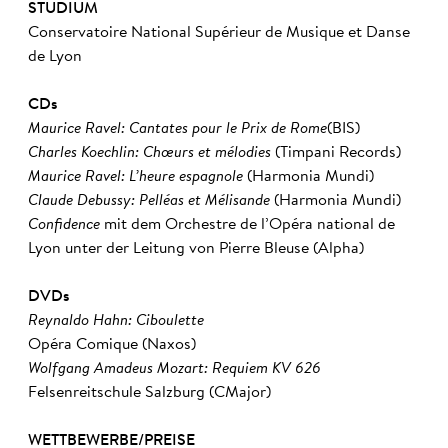
STUDIUM
Conservatoire National Supérieur de Musique et Danse
de Lyon
CDs
Maurice Ravel: Cantates pour le Prix de Rome
(BIS)
Charles Koechlin: Chœurs et mélodies
(Timpani Records)
Maurice Ravel: L’heure espagnole
(Harmonia Mundi)
Claude Debussy: Pelléas et Mélisande
(Harmonia Mundi)
Confidence
mit dem Orchestre de l’Opéra national de
Lyon unter der Leitung von Pierre Bleuse (Alpha)
DVDs
Reynaldo Hahn: Ciboulette
Opéra Comique (Naxos)
Wolfgang Amadeus Mozart:
Requiem KV 626
Felsenreitschule Salzburg (CMajor)
WETTBEWERBE/PREISE