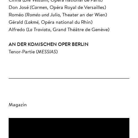
Cinna (
Die Vestalin,
Opéra national de Paris)
Don José
(Carmen,
Opéra Royal de Versailles)
Roméo
(Roméo und Julia,
Theater an der Wien)
Gérald
(Lakmé,
Opéra national du Rhin)
Alfredo (
La Traviata
, Grand Théâtre de Genève)
AN DER KOMISCHEN OPER BERLIN
Tenor-Partie (
MESSIAS
)
Magazin