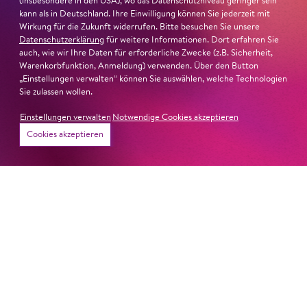
(insbesondere in den USA), wo das Datenschutzniveau geringer sein
kann als in Deutschland. Ihre Einwilligung können Sie jederzeit mit
Wirkung für die Zukunft widerrufen. Bitte besuchen Sie unsere
Datenschutzerklärung
für weitere Informationen. Dort erfahren Sie
auch, wie wir Ihre Daten für erforderliche Zwecke (z.B. Sicherheit,
Warenkorbfunktion, Anmeldung) verwenden. Über den Button
„Einstellungen verwalten“ können Sie auswählen, welche Technologien
Sie zulassen wollen.
Einstellungen verwalten
Notwendige Cookies akzeptieren
Cookies akzeptieren
22. Juni 2026
Paradies und Abgrund
Von lautem Flehen, sanfter Trauer und dem viel zu
frühen Abschied im französischem Chorkonzert
Sacre
Chor
#KOBSiKo