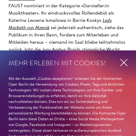
FAUST nominiert in der Kategorie »Darsteller:in
Musiktheater«. Ihr eindrucksvolles Rollendebüt als
Katerina Lwowna Ismailowa in Barrie Koskys
Lady
Macbeth von Mzensk
sei jederzeit authentisch, ziehe das
Publikum in ihren Bann, fordere zum Miterleben und
Mitleiden heraus – niemand im Saal bliebe teilnahmslos
zurück, lobt die Jury Ambur Braids stimmliche Wucht
und ihre starke Bühnenpräsenz:
MEHR ERLEBEN MIT COOKIES!
»In dem überwältigenden Farbenreichtum ihres Spiels
sind Auflehnung und Verletzlichkeit ebenso nachfühlbar
Mit der Auswahl „Cookies akzeptieren“ erlauben Sie der Komischen
Oper Berlin die Verwendung von Cookies, Pixeln, Tags und ähnlichen
wie die verzweifelte Einsamkeit ihrer Figur.«
Jury-
Technologien. Wir nutzen diese Technologien, um Ihre Geräte- und
Begründung
Browsereinstellungen zu erfahren, damit wir Ihre Aktivität
nachvollziehen können. Dies tun wir zur Sicherstellung und
Verbesserung der Funktionalität der Website sowie um Ihnen
personalisierte Werbung bereitstellen zu können. Die Komische Oper
Berlin kann diese Daten an Dritte – etwa Social Media Werbepartner
wie Google, Facebook und Instagram – zu Marketingzwecken
weitergeben. Diese sitzen teilweise im außereuropäischen Ausland