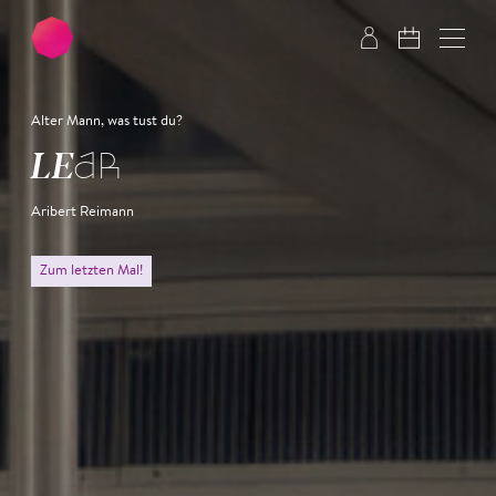
Zum Hauptinhalt springen
Zum Footer springen
Alter Mann, was tust du?
LEAR
Aribert Reimann
Zum letzten Mal!