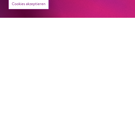
Karten
Cookies akzeptieren
Do
1. Okt
19:30
Besetzung
Sa
3. Okt
19:30
Besetzung
Zum letzten Mal!
Gefördert von