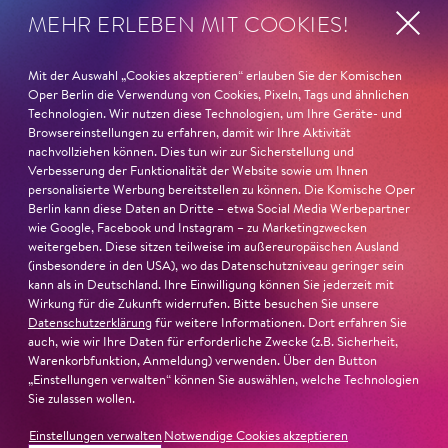
MEHR ERLEBEN MIT COOKIES!
Di
22. Sep
19:30
Besetzung
Mit der Auswahl „Cookies akzeptieren“ erlauben Sie der Komischen
Oper Berlin die Verwendung von Cookies, Pixeln, Tags und ähnlichen
Technologien. Wir nutzen diese Technologien, um Ihre Geräte- und
Do
24. Sep
19:30
Browsereinstellungen zu erfahren, damit wir Ihre Aktivität
nachvollziehen können. Dies tun wir zur Sicherstellung und
Verbesserung der Funktionalität der Website sowie um Ihnen
Besetzung
personalisierte Werbung bereitstellen zu können. Die Komische Oper
Berlin kann diese Daten an Dritte – etwa Social Media Werbepartner
wie Google, Facebook und Instagram – zu Marketingzwecken
Sa
26. Sep
19:30
weitergeben. Diese sitzen teilweise im außereuropäischen Ausland
(insbesondere in den USA), wo das Datenschutzniveau geringer sein
kann als in Deutschland. Ihre Einwilligung können Sie jederzeit mit
Besetzung
Wirkung für die Zukunft widerrufen. Bitte besuchen Sie unsere
Datenschutzerklärung
für weitere Informationen. Dort erfahren Sie
auch, wie wir Ihre Daten für erforderliche Zwecke (z.B. Sicherheit,
Di
29. Sep
19:30
Warenkorbfunktion, Anmeldung) verwenden. Über den Button
„Einstellungen verwalten“ können Sie auswählen, welche Technologien
Sie zulassen wollen.
Besetzung
Einstellungen verwalten
Notwendige Cookies akzeptieren