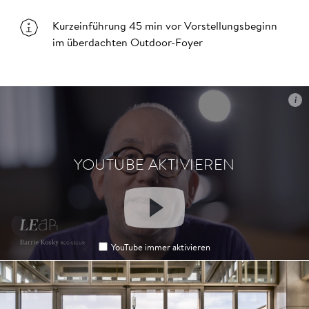
Kurzeinführung 45 min vor Vorstellungsbeginn
im überdachten Outdoor-Foyer
i
i
YOUTUBE AKTIVIEREN
YOUTUBE AKTIVIEREN
YouTube immer aktivieren
YouTube immer aktivieren