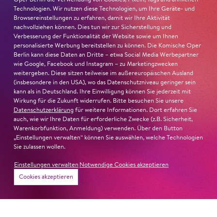
Technologien. Wir nutzen diese Technologien, um Ihre Geräte- und
Browsereinstellungen zu erfahren, damit wir Ihre Aktivität
Anreise mit ÖPNV
nachvollziehen können. Dies tun wir zur Sicherstellung und
Verbesserung der Funktionalität der Website sowie um Ihnen
personalisierte Werbung bereitstellen zu können. Die Komische Oper
Die Komische Oper Berlin @Flughafen Tempelhof /
Berlin kann diese Daten an Dritte – etwa Social Media Werbepartner
Hangar 4 kann mit
U-Bahn
über die Haltestelle
Platz der
wie Google, Facebook und Instagram – zu Marketingzwecken
weitergeben. Diese sitzen teilweise im außereuropäischen Ausland
Luftbrücke
erreicht werden. Über die Ausgänge B und C
(insbesondere in den USA), wo das Datenschutzniveau geringer sein
erreichen Sie zu Fuß entlang des Columbiadamms den
kann als in Deutschland. Ihre Einwilligung können Sie jederzeit mit
Eingang zum Hangar 4
nach ca. 10min. Nachrichten zu
Wirkung für die Zukunft widerrufen. Bitte besuchen Sie unsere
Störungen von Fahrstühlen oder Rolltreppen finden Sie
Datenschutzerklärung
für weitere Informationen. Dort erfahren Sie
auch, wie wir Ihre Daten für erforderliche Zwecke (z.B. Sicherheit,
hier
.
Warenkorbfunktion, Anmeldung) verwenden. Über den Button
„Einstellungen verwalten“ können Sie auswählen, welche Technologien
Die nächstgelegene
Bus
-Haltestelle ist
Sie zulassen wollen.
Columbiadamm/Friesenstraße
.
Einstellungen verwalten
Notwendige Cookies akzeptieren
Cookies akzeptieren