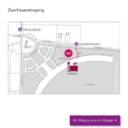
Zuschauereingang
© STUDIO.jetzt
Ihr Weg zu uns im Hangar 4