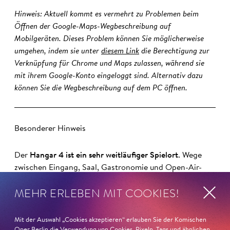
Hinweis: Aktuell kommt es vermehrt zu Problemen beim
Öffnen der Google-Maps-Wegbeschreibung auf
Mobilgeräten. Dieses Problem können Sie möglicherweise
umgehen, indem sie unter
diesem Link
die Berechtigung zur
Verknüpfung für Chrome und Maps zulassen, während sie
mit ihrem Google-Konto eingeloggt sind. Alternativ dazu
können Sie die Wegbeschreibung auf dem PC öffnen.
Besonderer Hinweis
Der
Hangar 4 ist ein sehr weitläufiger Spielort
. Wege
zwischen Eingang, Saal, Gastronomie und Open-Air-
Foyer dauern entsprechend länger. Bitte planen Sie dies
MEHR ERLEBEN MIT COOKIES!
für Ihre Ankunftszeit und den Aufenthalt bei uns ein.
Mit der Auswahl „Cookies akzeptieren“ erlauben Sie der Komischen
Oper Berlin die Verwendung von Cookies, Pixeln, Tags und ähnlichen