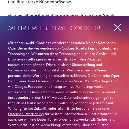
und ihre starke Bühnenpräsenz:
»In dem überwältigenden Farbenreichtum ihres Spiels
sind Auflehnung und Verletzlichkeit ebenso nachfühlbar
MEHR ERLEBEN MIT COOKIES!
wie die verzweifelte Einsamkeit ihrer Figur.«
Jury-
Begründung
Mit der Auswahl „Cookies akzeptieren“ erlauben Sie der Komischen
Oper Berlin die Verwendung von Cookies, Pixeln, Tags und ähnlichen
Technologien. Wir nutzen diese Technologien, um Ihre Geräte- und
Browsereinstellungen zu erfahren, damit wir Ihre Aktivität
nachvollziehen können. Dies tun wir zur Sicherstellung und
Verbesserung der Funktionalität der Website sowie um Ihnen
personalisierte Werbung bereitstellen zu können. Die Komische Oper
Berlin kann diese Daten an Dritte – etwa Social Media Werbepartner
wie Google, Facebook und Instagram – zu Marketingzwecken
weitergeben. Diese sitzen teilweise im außereuropäischen Ausland
(insbesondere in den USA), wo das Datenschutzniveau geringer sein
kann als in Deutschland. Ihre Einwilligung können Sie jederzeit mit
Wirkung für die Zukunft widerrufen. Bitte besuchen Sie unsere
Datenschutzerklärung
für weitere Informationen. Dort erfahren Sie
auch, wie wir Ihre Daten für erforderliche Zwecke (z.B. Sicherheit,
Warenkorbfunktion, Anmeldung) verwenden. Über den Button