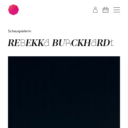
Zum Hauptinhalt springen
Zum Footer springen
Schauspielerin
RE­BEK­KA BURCK­HARDT