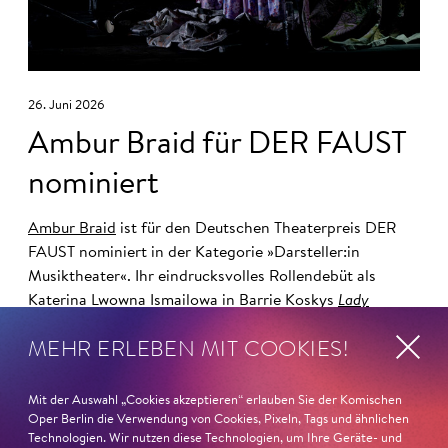
26. Juni 2026
Ambur Braid für DER FAUST
nominiert
Ambur Braid
ist für den Deutschen Theaterpreis DER
FAUST nominiert in der Kategorie »Darsteller:in
Musiktheater«. Ihr eindrucksvolles Rollendebüt als
Katerina Lwowna Ismailowa in Barrie Koskys
Lady
Macbeth von Mzensk
sei jederzeit authentisch, ziehe das
MEHR ERLEBEN MIT COOKIES!
Publikum in ihren Bann, fordere zum Miterleben und
Mitleiden heraus – niemand im Saal bliebe teilnahmslos
zurück, lobt die Jury Ambur Braids stimmliche Wucht
Mit der Auswahl „Cookies akzeptieren“ erlauben Sie der Komischen
und ihre starke Bühnenpräsenz:
Oper Berlin die Verwendung von Cookies, Pixeln, Tags und ähnlichen
Technologien. Wir nutzen diese Technologien, um Ihre Geräte- und