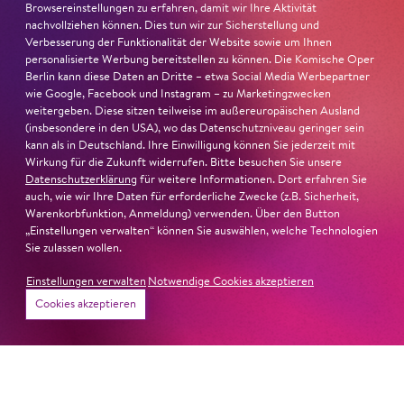
Browsereinstellungen zu erfahren, damit wir Ihre Aktivität
»In dem überwältigenden Farbenreichtum ihres Spiels
nachvollziehen können. Dies tun wir zur Sicherstellung und
sind Auflehnung und Verletzlichkeit ebenso nachfühlbar
Verbesserung der Funktionalität der Website sowie um Ihnen
personalisierte Werbung bereitstellen zu können. Die Komische Oper
wie die verzweifelte Einsamkeit ihrer Figur.«
Jury-
Berlin kann diese Daten an Dritte – etwa Social Media Werbepartner
Begründung
wie Google, Facebook und Instagram – zu Marketingzwecken
weitergeben. Diese sitzen teilweise im außereuropäischen Ausland
(insbesondere in den USA), wo das Datenschutzniveau geringer sein
kann als in Deutschland. Ihre Einwilligung können Sie jederzeit mit
Wirkung für die Zukunft widerrufen. Bitte besuchen Sie unsere
Datenschutzerklärung
für weitere Informationen. Dort erfahren Sie
auch, wie wir Ihre Daten für erforderliche Zwecke (z.B. Sicherheit,
Warenkorbfunktion, Anmeldung) verwenden. Über den Button
„Einstellungen verwalten“ können Sie auswählen, welche Technologien
Sie zulassen wollen.
Einstellungen verwalten
Notwendige Cookies akzeptieren
Cookies akzeptieren