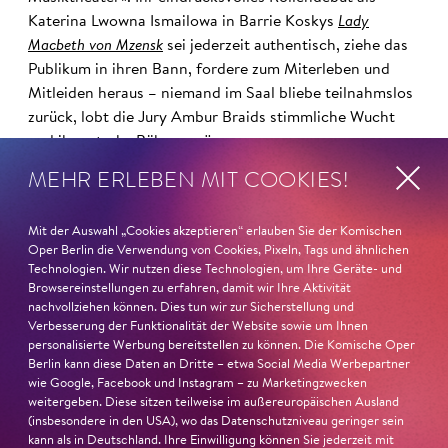
Katerina Lwowna Ismailowa in Barrie Koskys
Lady
Macbeth von Mzensk
sei jederzeit authentisch, ziehe das
Publikum in ihren Bann, fordere zum Miterleben und
Mitleiden heraus – niemand im Saal bliebe teilnahmslos
zurück, lobt die Jury Ambur Braids stimmliche Wucht
und ihre starke Bühnenpräsenz:
MEHR ERLEBEN MIT COOKIES!
»In dem überwältigenden Farbenreichtum ihres Spiels
sind Auflehnung und Verletzlichkeit ebenso nachfühlbar
Mit der Auswahl „Cookies akzeptieren“ erlauben Sie der Komischen
wie die verzweifelte Einsamkeit ihrer Figur.«
Jury-
Oper Berlin die Verwendung von Cookies, Pixeln, Tags und ähnlichen
Begründung
Technologien. Wir nutzen diese Technologien, um Ihre Geräte- und
Browsereinstellungen zu erfahren, damit wir Ihre Aktivität
nachvollziehen können. Dies tun wir zur Sicherstellung und
Verbesserung der Funktionalität der Website sowie um Ihnen
personalisierte Werbung bereitstellen zu können. Die Komische Oper
Berlin kann diese Daten an Dritte – etwa Social Media Werbepartner
wie Google, Facebook und Instagram – zu Marketingzwecken
weitergeben. Diese sitzen teilweise im außereuropäischen Ausland
(insbesondere in den USA), wo das Datenschutzniveau geringer sein
kann als in Deutschland. Ihre Einwilligung können Sie jederzeit mit