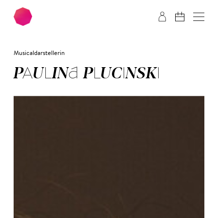
Zum Hauptinhalt springen
Zum Footer springen
Musicaldarstellerin
PAU­LI­NA PLU­CIN­SKI