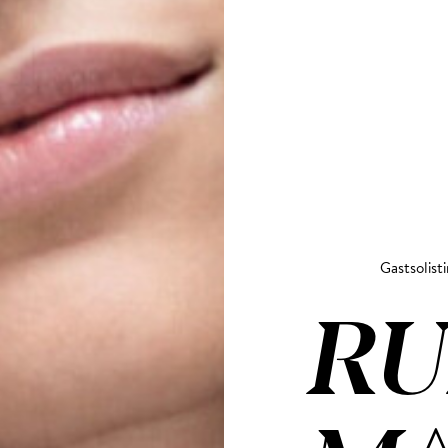
Gastsolist
RU