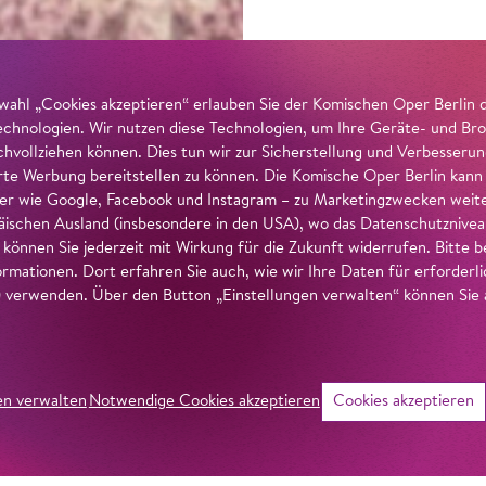
wahl „Cookies akzeptieren“ erlauben Sie der Komischen Oper Berlin 
echnologien. Wir nutzen diese Technologien, um Ihre Geräte- und Bro
achvollziehen können. Dies tun wir zur Sicherstellung und Verbesseru
erte Werbung bereitstellen zu können. Die Komische Oper Berlin kann
r wie Google, Facebook und Instagram – zu Marketingzwecken weiter
ischen Ausland (insbesondere in den USA), wo das Datenschutzniveau 
g können Sie jederzeit mit Wirkung für die Zukunft widerrufen. Bitte
ormationen. Dort erfahren Sie auch, wie wir Ihre Daten für erforderl
verwenden. Über den Button „Einstellungen verwalten“ können Sie a
en verwalten
Notwendige Cookies akzeptieren
Cookies akzeptieren
©