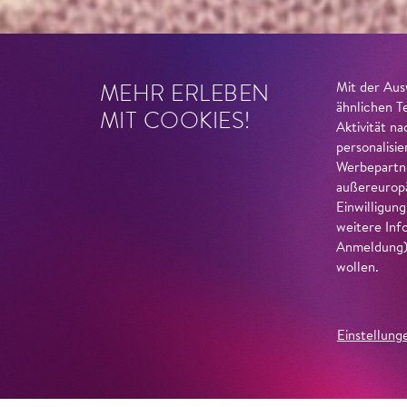
MEHR ERLEBEN
Mit der Aus
ähnlichen T
MIT COOKIES!
Aktivität n
personalisi
Werbepartne
außereuropä
Einwilligun
weitere Inf
Anmeldung) 
wollen.
Einstellung