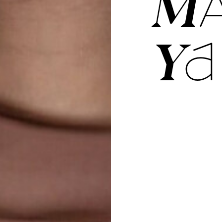
MA
YA