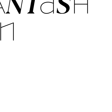
N­TASH­
N