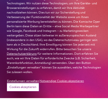
Technologien. Wir nutzen diese Technologien, um Ihre Geräte- und
Browsereinstellungen zu erfahren, damit wir Ihre Aktivität
nachvollziehen können. Dies tun wir zur Sicherstellung und
Verbesserung der Funktionalität der Website sowie um Ihnen
personalisierte Werbung bereitstellen zu können. Die Komische Oper
Berlin kann diese Daten an Dritte – etwa Social Media Werbepartner
wie Google, Facebook und Instagram – zu Marketingzwecken
weitergeben. Diese sitzen teilweise im außereuropäischen Ausland
(insbesondere in den USA), wo das Datenschutzniveau geringer sein
kann als in Deutschland. Ihre Einwilligung können Sie jederzeit mit
Wirkung für die Zukunft widerrufen. Bitte besuchen Sie unsere
Datenschutzerklärung
für weitere Informationen. Dort erfahren Sie
auch, wie wir Ihre Daten für erforderliche Zwecke (z.B. Sicherheit,
Warenkorbfunktion, Anmeldung) verwenden. Über den Button
26. Juni 2026
„Einstellungen verwalten“ können Sie auswählen, welche Technologien
Sie zulassen wollen.
Ambur Braid für DER FAUST
Einstellungen verwalten
Notwendige Cookies akzeptieren
nominiert
Cookies akzeptieren
Ambur Braid
ist für den Deutschen Theaterpreis DER
FAUST nominiert in der Kategorie »Darsteller:in