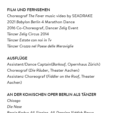
FILM UND FERNSEHEN
Choreograf
The Fever
music video by SEADRAKE
2021
Babylon Berlin
4 Marathon Dance
2016 Co-Choreograf, Dancer
Zelig
Event
Tänzer
Zelig
Circus 2014
Tänzer
Estate con noi in Tv
Tänzer
Crozza nel Paese delle Meraviglie
AUSFLÜGE
Assistent/Dance Captain(
Barkouf,
Opernhaus Zürich)
Choreograf (
Die Räuber
, Theater Aachen)
Assistenz Choreograf (
Fiddler on the Roof
, Theater
Aachen)
AN DER KOMISCHEN OPER BERLIN ALS TÄNZER
Chicago
Die Nase
Barrie Koskys All-Singing, All-Dancing Yiddish Revue